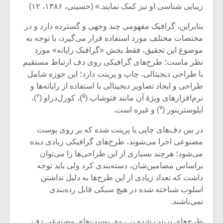
زیبایی شناسی او نیز کمک نمایند.» (حسینی، ۱۳۸۶، ۱۲)
بنابراین، گرافیک مفهومی چند وجهی و گسترده دارد و در
مختصات مختلف مورد استفاده قرار می‌گیرد، با توجه به
موضوع این تحقیق، فقط بخش «گرافیک رایانه» مورد
نظر ماست؛ طرح‌های گرافیکی روی دف ارتباط مستقیم
با طراحی دیجیتالی، چاپ و پرینت دارد؛ این حوزه شامل
طراحی و ایجاد تصاویر دیجیتالی با استفاده از رایانه‌ها و
۶
۵
نرم‌افزارهای ویژۀ آن مانند فتوشاپ (
)، کورل‌دراو (
)،
۷
ایلوستریتور (
) و غیره است.
در بین دف‌های چاپی یا پرینت شده که بر روی پوست
مصنوعی اجرا می‌شوند، طرح‌های گرافیکی زیادی دیده
می‌شود؛ هرچند بسیاری از این طراحی‌ها را می‌توان
میکلوش روژا
موریس ژار
براساس مضامین‌شان، دسته‌بندی کرد ولی باید توجه
داشت که تعداد زیادی از این طرح‌ها به دلیل نداشتن
اسلوب شناخته شده در هیچ سبکی قابل رده‌بندی
نمی‌باشند.
یادداشتی بر موسیقی
دوره آموزش
متن فیلم «متری
موسیقی بر
طرح‌های پرینت شده بر روی پوست‌های مصنوعی دف