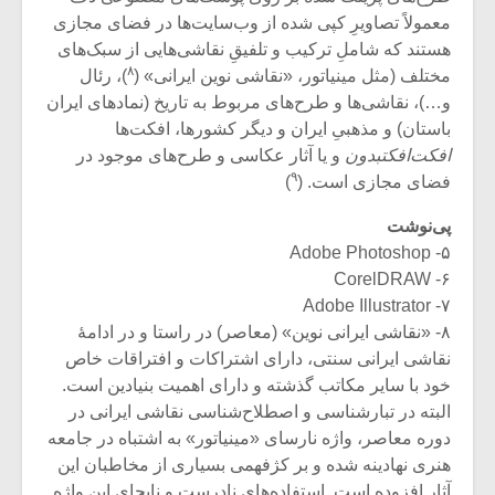
شیش و نیم»
موسیقی فی
معمولاً تصاویرِ کپی شده از وب‌سایت‌ها در فضای مجازی
برگزار می 
هستند که شاملِ ترکیب و تلفیقِ نقاشی‌هایی از سبک‌های
اگر نمی توانی
سکانسی به 
۸
مختلف (مثل مینیاتور، «نقاشی نوین ایرانی» (
)، رئال
مشهورترین باشی،
موسیقی فیلم 
و…)، نقاشی‌ها و طرح‌های مربوط به تاریخ (نمادهای ایران
بدنام ترین باش
باستان) و مذهبیِ ایران و دیگر کشورها، افکت‌ها
افکت‌‌افکتبدون
و یا آثار عکاسی و طرح‌های موجود در
۹
فضای مجازی است. (
)
پی‌نوشت
۵- Adobe Photoshop
۶- CorelDRAW
۷- Adobe Illustrator
۸- «نقاشی ایرانی نوین» (معاصر) در راستا و در ادامۀ
نقاشی ایرانی سنتی، دارای اشتراکات و افتراقات خاص
خود با سایر مکاتب گذشته و دارای اهمیت بنیادین است.
البته در تبارشناسی و اصطلاح‌شناسی نقاشی ایرانی در
دوره معاصر، واژه نارسای «مینیاتور» به اشتباه در جامعه
هنری نهادینه شده و بر کژفهمی بسیاری از مخاطبان این
آثار افزوده است. استفاده‌های نادرست و نابجای این واژه