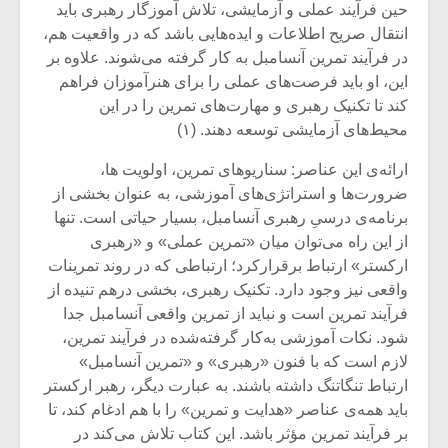
حین فرآیند عملی و آزمایشی، تلاش آموزگار رهبری باید
انتقال صریح اطلاعات و ایده‌هایی باشد که در واقعیت هم،
در فرآیند تمرین آنسامبل به کار گرفته می‌شوند. علاوه بر
این، او باید فرصت‌های عملی را برای هنرآموزان فراهم
کند تا تکنیک رهبری و مهارت‌های تمرین را در این
محیط‌های آزمایشی توسعه دهند. (۱)
ارائه‌ی این‌ عناصر: سناریوهای تمرین، اولویت ها،
ضرورت‌ها و استراتژی‌های آموزشی، به عنوان بخشی از
برنامه‌ی درسیِ رهبری آنسامبل، بسیار حیاتی است. تنها
از این راه می‌توان میان «تمرین عملی» و «رهبری
ارکستر» ارتباط برقرارکرد؛ ارتباطی که در روند تمرینات
واقعی نیز وجود دارد. تکنیک رهبری، بخشی درهم تنیده از
میکلوش روژا
موریس ژار
فرآیند تمرین است و نباید از تمرین واقعی آنسامبل جدا
شود. نکات آموزشی به‌کار گرفته‌شده در فرآیند تمرین،
لازم است که با فنون «رهبری» و «تمرین آنسامبل»
ارتباط تنگاتنگ داشته باشند. به عبارت دیگر، رهبر ارکستر
باید همه‌ی عناصر «هدایت و تمرین» را با هم ادغام کند، تا
یادداشتی بر موسیقی
دوره آموزش
متن فیلم «متری
موسیقی بر
بر فرآیند تمرین مؤثر باشد. این کتاب تلاش می‌کند در