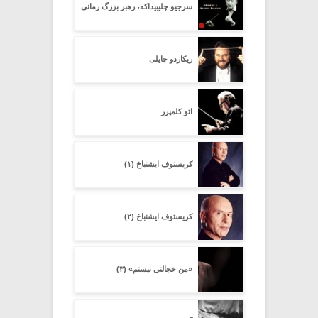
سرجیو چلیبیداکه، رهبر بزرگ رمانی
ریکاردو چایلی
اتو کلمپرر
کریستوف ایشنباخ (۱)
کریستوف ایشنباخ (۲)
«من خجالتی نیستم» (۳)