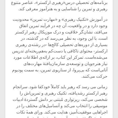
شیش و نیم»
موسیقی فی
برنامه‌های تحصیلیِ درس«رهبری ارکستر»، عناصر متنوع
برگزار می 
رهبری و تمرین را شناسایی و به هنرآموز معرفی کند.
اگر نمی توانی
سکانسی به 
در آموزش «تکنیک رهبری» و «مهارت تمرین» محدودیت
مشهورترین باشی،
موسیقی فیلم 
وجود دارد و در واقعیت، آن چه در فرآیند تمرین اتفاق
بدنام ترین باش
می‌افتد، نشان‌گر خلاقیت و درک موزیکال رهبر ارکستر
است. با این وجود، به نظر می‌رسد که در گذشته، در
بسیاری از دوره‌های تحصیلی کالج‌ها -در رشته‌ی رهبری
ارکستر- محتوای ناکافی یا دست‌کم به‌هم‌ریخته‌ای تدریس
می‌شده‌است. تمرکز این کتاب، بر ارائه‌ی اطلاعات مورد
نیاز هنرجویان و توسعه‌ی سازمان‌یافته‌ٔ مهارت‌های
آنانی‌است که بی‌پروا، از سناریوی تمرین، به سمت پودیوم
حرکت می‌کنند.
زمانی می رسد که رهبر باید کاملاً ‌خودکفا شود. سرانجام
رهبر ارکسترِ رشدیافته، تکنیک رهبری و تمرین‌اش را
شخصی می‌کند، رپرتواری مُبتنی بر دانش گستردهٔ ادبیات
موسیقی را انتخاب می‌کند و آنسامبل‌های مختلف را در
اجراهایی موفقیت‌آمیز، هدایت می‌کند. ورای همه‌‍ٔ نکات