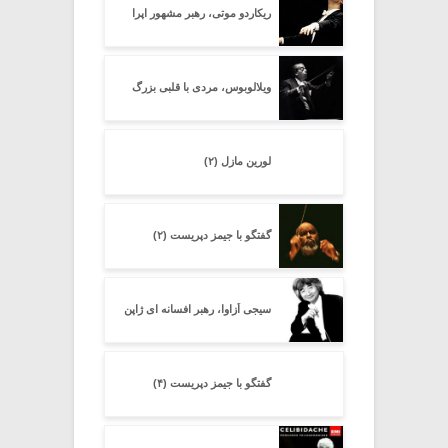
ریکاردو موتی، رهبر مشهور اپرا
ویلالوبوس، مردی با قلبی بزرگ
لورین مازل (۲)
گفتگو با جیمز دپریست (۲)
سیجی اُزاوا، رهبر افسانه ای ژاپن
گفتگو با جیمز دپریست (۴)