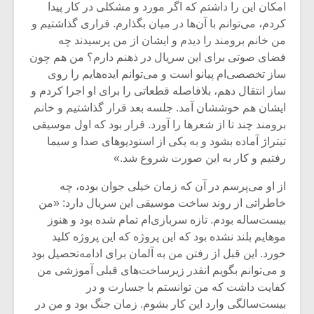
شیش و نیم»
موسیقی فی
امکان این را داشتم که اگر مورد و مشکلی در کار پیدا
برگزار می 
کردم، می‌توانم با آن‌ها در میان بگذارم. قراری گذاشتیم و
من خانم برومند را دیدم و ایشان از من پرسیدند چه
اگر نمی توانی
سکانسی به 
فضای صوتی برای این سریال در ذهنم دارم؟ من هم چون
مشهورترین باشی،
موسیقی فیلم 
بدنام ترین باش
ساز تخصصی‌ام پیانو است و می‌توانم ایده‌هایم را روی
ساز انتقال دهم، بلافاصله قطعاتی را برای او اجرا کردم و
ایشان هم خوششان آمد. جلسه بعد قرار گذاشتیم و خانم
برومند چند تا از شعر‌ها را آورد. قرار بود که اول موسیقی
تیتراژ آماده بشود و به یکی از استودیوهای صدا و سیما
رفتیم و کار به این صورت شروع شد.»
از او می‌پرسم در آن که زمان خیلی جوان بوده، چه
خاطراتی از روند ساخت موسیقی این سریال دارد: «من
بیست‌ساله بودم. تازه سربازی‌ام تمام شده بود و هنوز
موهایم بلند نشده بود که این پروژه که این پروژه کلید
خورد. این قبل از رفتن من به آلمان برای ادامه‌تحصیل بود
و می‌توانم بگویم انقدر زیرساخت‌های قبلی آموزشی من
کفایت داشت که من توانستم با جسارت و در
بیست‌سالگی وارد این کار بشوم. زمان جنگ بود و من در