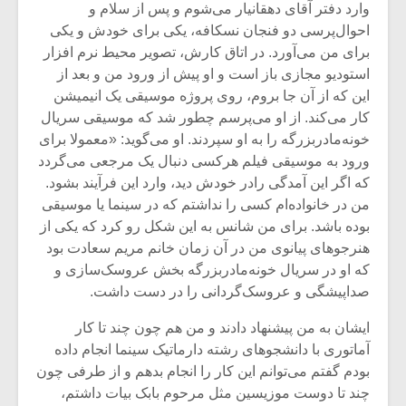
وارد دفتر آقای دهقانیار می‌شوم و پس از سلام و
احوال‌پرسی دو فنجان نسکافه، یکی برای خودش و یکی
برای من می‌آورد. در اتاق کارش، تصویر محیط نرم افزار
استودیو مجازی باز است و او پیش از ورود من و بعد از
این که از آن جا بروم، روی پروژه موسیقی یک انیمیشن
کار می‌کند. از او می‌پرسم چطور شد که موسیقی سریال
خونه‌مادربزرگه را به او سپردند. او می‌گوید: «معمولا برای
ورود به موسیقی فیلم هرکسی دنبال یک مرجعی می‌گردد
که اگر این آمدگی رادر خودش دید، وارد این فرآیند بشود.
من در خانواده‌ام کسی را نداشتم که در سینما یا موسیقی
بوده باشد. برای من شانس به این شکل رو کرد که یکی از
هنرجوهای پیانوی من در آن زمان خانم مریم سعادت بود
که او در سریال خونه‌مادربزرگه بخش عروسک‌سازی و
میکلوش روژا
موریس ژار
صداپیشگی و عروسک‌گردانی را در دست داشت.
ایشان به من پیشنهاد دادند و من هم چون چند تا کار
آماتوری با دانشجوهای رشته دارماتیک سینما انجام داده
بودم گفتم می‌توانم این کار را انجام بدهم و از طرفی چون
یادداشتی بر موسیقی
دوره آموزش
متن فیلم «متری
موسیقی بر
چند تا دوست موزیسین مثل مرحوم بابک بیات داشتم،