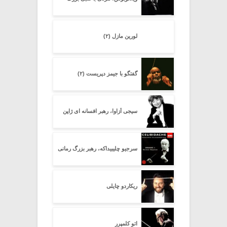
لورین مازل (۲)
گفتگو با جیمز دپریست (۲)
سیجی اُزاوا، رهبر افسانه ای ژاپن
سرجیو چلیبیداکه، رهبر بزرگ رمانی
ریکاردو چایلی
اتو کلمپرر