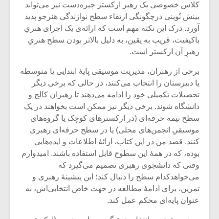
شیش و نیم»
موسیقی فی
کلاس خصوصی یک رهبر ارکستر چیره‌دست نیز می‌تواند
برگزار می 
بینش‌ نُوینی درچگونگی ارتقاء سطح نوازندگی هنرجو پدید
آورد. درک این نکته مهم است که ارائه‌ی یک اجرای هنریِ
اگر نمی توانی
سکانسی به 
باکیفیت، قریب به یقین، به دلیل بالاتر بودن سطح هنریِ
مشهورترین باشی،
موسیقی فیلم 
بدنام ترین باش
رهبرِ آن ارکستر است.
برخی از رهبران، مدیریت موسیقی پایۀ‌ ابتدایی یا متوسطه‌
یا دبیرستان را انتخاب می‌کنند، در حالی که برخی دیگر
تحصیلات تکمیلی خود را ادامه می‌دهند تا رهبران کالج و
دانشگاه شوند. برخی دیگر نیز ممکن است بخواهند در یک
سطح نیمه حرفه‌ای (در ارکسترهای کوچک یا گروه‌های
موسیقیِ انجمن‌های محلی) یا در سطح حرفه‌ای رهبری
کنند. قصد من در این کتاب، ارائۀ‌ اطلاعات و ایده‌هایی
بوده، که در همۀ‌ این سطوح قابل استفاده باشند. امیدوارم
وقتی که دانشجوی رهبری تصمیم می‌گیرد که
می‌خواهدکدام سطح را دنبال کند؛ این پیشینۀ‌ رهبری و
تمرین، برای ادامۀ‌ مطالعه در جهت خاص انتخابی‌اش، به
عنوان پایه‌ای محکم عمل کند.