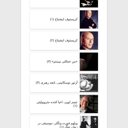
کریستوف ایشنباخ (۱)
کریستوف ایشنباخ (۲)
«من خجالتی نیستم» (۳)
آرتور توسکانینی، نابغه رهبری (۳)
جیمز لوین، احیا کننده متروپولیتن
(۱)
ویلهم فورت ونگلر، موسیقی در
زمان جنگ (۱)