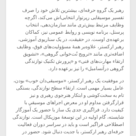
رهبر یک گروهِ حرفه‌ای، بیشترین تلاش خود را صرف
تفسیر موسیقایی رپرتوار انتخابی‌اش می‌کند، اگرچه
وظایف مرتبط بیش‌تری مانند سازمان‌دهی، انتخاب
پرسنل، برنامه نویسی و روابط عمومی نیز، کماکان
برعهده‌ی اوست. در حقیقت، در یک سناریوی آموزشی،
رهبر ارکستر، ‌علاوه‌بر همۀ‌ مسؤولیت‌های فوق، وظایف
اضافه‌تری مانند «ترویج نُت‌خوانی گروهی»، «تشویق
ارتقاء مهارت‌های فنی» و «پرورش تکنیک نوازندگی
گروهی درآنسامبل» را نیز برعهده دارد.
در موفقیت یک رهبر ارکستر، «موسیقی‌دان خوب» بودن،
عامل بسیار مهمی است. ارتقاء سطح نوازندگی، بستگی
میکلوش روژا
موریس ژار
تام به سخت‌کوشی و ابتکار هنرجوی رهبری و نیز
قرارگرفتن مداوم او در معرض اجراهای موسیقیِ با
کیفیت دارد. فراگیری جدی یک ساز با حضور یک آموزگار
شایسته، گام اولیه در این توسعۀ‌ موزیکال است. نوازندگی
اصطلاحی فراگیر است و باید در سراسر دوران فعالیت
یادداشتی بر موسیقی
دوره آموزش
متن فیلم «متری
موسیقی بر
حرفه‌ا‌ی رهبر ارکستر، با جدیت دنبال شود. حضور در