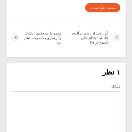
مشاهده تمام پست ها
گزارشی از رونمایی آلبوم
مجموعۀ سه‌جلدیِ «تکنیک‌
«اُستیناتو» اثر علی
ویُلُن‌نوازی معاصر» منتشر
احمدی‌فر (۲)
شد
۱ نظر
دیدگاه