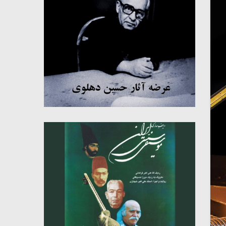
میکلوش روژا
موریس ژار