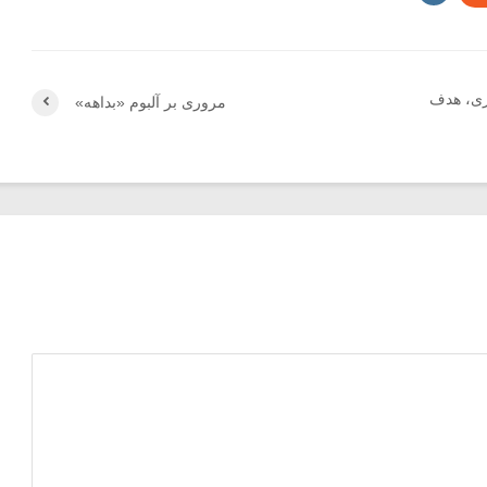
ری، هدف
مروری بر آلبوم «بداهه»