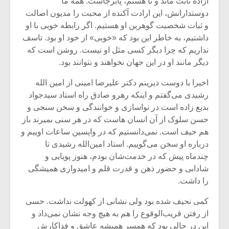
آزاده ثابت ماند و تا هستم، پابرجاست. همه ما
شیش و نیم»
موسیقی فی
برگزار می 
دوستدارانش، این ارادت آکنده از محبت را مدیون اصالت
و ثبات شخصیت گوهرین او هستیم. اگر رابطه خوبی با او
اگر نمی توانی
سکانسی به 
داشتیم، به خاطر این بود که «خوبی» از خود او بود. تاسف
مشهورترین باشی،
موسیقی فیلم 
نداریم که چرا دیگر کسی مثل او نیست. روشن است که
بدنام ترین باش
دیگر مانند او در این جهان نخواهند و نتوانند بود.
اخیرا با دوست دیرینم دکتر علیرضا امینی از امین الله
رشیدی می‌گفتم و اینکه رهرو صادق راه استاد سیدجواد
بدیع زاده است در نواسازی و خوانندگی و سخن سنجی و
حسن سلوک از آن انسان هاست که در هر سنی بمیرند باز
هم حیف است. نمی‌دانستیم که در واپسین ساعات اوییم و
درباره او سخن می‌گوییم. استاد امین‌الله رشیدی تا
چندماه پیش که در خدمت‌شان بودم، هنوز پویایی و
شادابی و حضور ذهن و قدرت قلم و امیدواری همیشگی
را داشت.
کمی نحیف شده بود ولی نشانی از کهولت نداشت. حسی
از رفتن قریب‌الوقوع را هم به هیچ وجه نشان نمی‌داد و
این در حالی بود که همسر همیشه عاشق و فداکارش