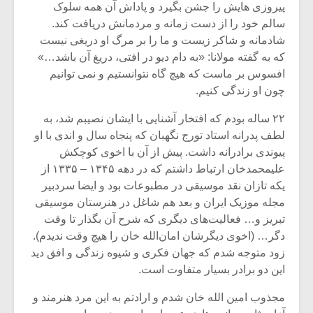
پیروزی هایش را جشن بگیرد و پاداش آن همه سلوک
سالم خود را از دست زمانه و مردمانش دریافت کند.
شادمانه و شاکر زیست و ما را بر مرگ او دریغی نیست
که به گفته مولانا: «به دام دیو در افتی، دریغ آن باشد…»
افسوس بر ماست که هیچ گاه نتوانستیم و نمی توانیم
چون او زندگی کنیم.
۲۲ ساله بودم که افتخار آشنایی با ایشان نصیبم شد، به
لطف پدرانه استاد تورج نگهبان که پنجاه سال و اندی با او
پیوندی برادرانه داشت. پیش از آن با اخوی کوچکش
علیمحمدخان ارتباط داشتم که در دهه ۱۳۴۵ – ۱۳۳۵ از
یکه تازان نقد موسیقی در مطبوعات بود و ایضا سردبیر
مجله موزیک ایران و بعد هم شاغل در هنرستان موسیقی
میکلوش روژا
موریس ژار
تبریز و… فعالیت‌های دیگری که شرح آن بگذار تا وقت
دگر… (اخوی دیگرشان امان‌الله خان را هیچ وقت ندیدم).
زود متوجه شدم که جهان فکری و شیوه زندگی و افق دید
این دو برادر بسیار متفاوت است.
یادداشتی بر موسیقی
دوره آموزش
مجذوب امین الله خان شدم و ارادتم به این مرد هنرمند و
متن فیلم «متری
موسیقی بر