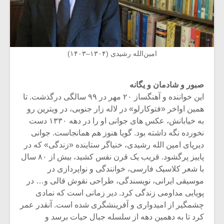
امین‌الله رشیدی (۱۳۰۴–۱۴۰۳)
صبور و شادمان و یگانه
این خواننده و آهنگساز ۲۰ مهر در ۹۹ سالگی درگذشت. تا
همین اواخر «فتوکارلو» در لاله زار جنوبی، در ویترین رو
به خیابانش، عکس های جوانی او را در دهه ۱۳۳۰ دست
نخورده نگه داشته بود. گویا هنوز هم همانجاست. جوانی
دیرپای امین الله رشیدی، خنیاگر ستاینده «زندگی» که در
پاییز پرگشود. قریب یک قرن نفس کشید، بیش از ۸۰ سال
با شعر کلاسیک فارسی، خوانندگی و نواپردازی در
موسیقی ایرانی، نویسندگی، طراحی نقوش قالی و… در
پویایی مداومی زندگی کرد. دیر زمانی است که نمادی
چشمگیر از امیدواری و آفرینشگری شده است. آنقدر عمر
کرد تا به دهمین دهه از سلسله جبال حیات برسد و