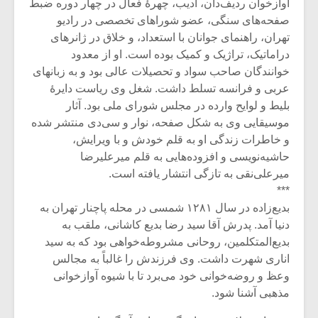
شیش و نیم»
موسیقی فی
آوازخوان ردیف‌دان، ادیب، چهرۀ فعال در چهار دوره ضبط
برگزار می 
صفحه‌های سنگی، عضو شوراهای تخصصی در رادیو
تهران، راهنمای جوانان با استعداد، و خلاق در ژانرهای
اگر نمی توانی
سکانسی به 
دراماتیک، تراژیک و کمیک بوده است. او از معدود
مشهورترین باشی،
موسیقی فیلم 
خوانندگان صاحب سواد و تحصیلات عالی بود و به زبانهای
بدنام ترین باش
عربی و فرانسه تسلط داشت.‌ شغل وی ریاست دایرۀ
بلیط و لوایح وارده در مجلس شورای ملی بود. آثار
موسیقایی وی به شکل صفحه، نوار و سی‌دی منتشر شده
و خاطرات زندگی او به قلم خودش و با ویرایش،
حاشیه‌نویسی و افزوده‌هایی به قلم میر‌علیرضا
میرعلی‌نقی به تازگی انتشار یافته است.
***
بدیع‌زاده در سال ۱۲۸۱ شمسی در محله پاچنار تهران به
دنیا آمد. پدرش آقا سید رضا بدیع کاشانی، ملقب به
بدیع‌المتکلمین، روحانی مشروطه‌خواهی بود که به سید
اناری شهرت داشت. وی فرزندش را غالباً به مجالس
وعظ و روضه‌خوانی خود می‌برد تا با شیوه آوازخوانی
مذهبی آشنا شود.