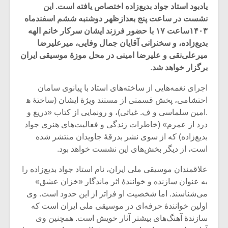
یادبود استاد جواد بدیع‌زاده اختصاص یافته است. این
نشست در ساعت پنج بعدازظهر دوشنبه ششم اسفندماه
۱۴۰۳ساعت ۱۷ با حضور فرزند ایشان سرکار خانم الهه
بدیع‌زاده، و سخنرانی آقایان جمال وفایی، میرعلیرضا
میرعلی‌نقی و علیرضا امینی در محل موزۀ موسیقی ایران
برگزار خواهد شد
.
اجرای نغمه‌هایی از ساخته‌های استاد با پیانوی سامان
احتشامی، پخش قسمتی از مستند ویژۀ ایشان (ساختۀ ه‍
.امین سلماسی و ف. غیاثی)، و رونمایی از کتاب «دریغ و
درد از عمرم» (خاطرات زندگی و فعالیت‌های هنری جواد
بدیع‌زاده) که از سوی نشر بدرقۀ جاویدان منتشر شده
است، از دیگر بخش‌های این نشست خواهد بود.
میکلوش روژا
موریس ژار
علاقمندان موسیقی ملی ایران، نام استاد جواد بدیع‌زاده را
به عنوان سازنده و خوانندۀ اثر ماندگار «خزان عشق»
می‌شناسند. اما شخصیت او فراتر از این حدود است. وی
اولین خوانندۀ حرفه‌ای در موسیقی ملی ایران است که
یادداشتی بر موسیقی
دوره آموزش
سازندۀ آهنگ‌های بیشتر آثار خویش است. همچنین وی
متن فیلم «متری
موسیقی بر