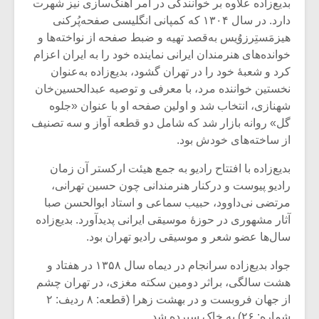
بدیع‌زاده علاوه بر خوانندگی در امر آهنگ‌سازی نیز شهرت
دارد. در سال ۱۳۰۴ که کمپانی انگلیسی صفحه‌پُرکنی
هیزمَستِرزوُیس به‌قصد تهیه و ضبط صفحه از نواخته‌ها و
خوانده‌های هنرمندان ایرانی نماینده خود را به ایران اعزام
کرد و شعبهٔ خود را در تهران گشود، بدیع‌زاده به‌عنوان
نخستین خواننده مرد، با معرفی و توصیه عبدالحسین‌خان
شهنازی، انتخاب شد و اولین صفحه او با عنوان «جلوه
گل» روانه بازار شد که شامل دو قطعه آواز و سه تصنیف
از ساخته‌های خودش بود.
بدیع‌زاده با افتتاح رادیو به جمع هیئت ارکستر آن زمان
رادیو پیوست و درکنار هنرمندانی چون حسین تهرانی،
مرتضی نی‌داوود، حبیب سماعی و استاد ابوالحسن صبا
آثار مشهوری در حوزهٔ موسیقی ایرانی پدیدآورد. بدیع‌زاده
سال‌ها عضو شعر و موسیقی رادیو تهران بود.
جواد بدیع‌زاده سرانجام در دیماه سال ۱۳۵۸ در هفتاد و
هشت سالگی، براثر دومین سکته مغزی، در تهران چشم
از جهان فروبست و در بهشت زهرا (قطعه: ۸ ردیف: ۲
شماره: ۲۶) به خاک سپرده شد.