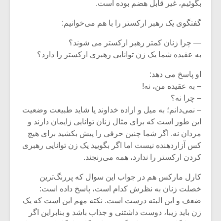
بگوئیم، غیر قابل هضم بوده است.
گفتگوی یک رهبر ارکستر را با هم می‌خوانیم:
— چرا زنان کمتر رهبر ارکستر می شوند؟
به عقیده‌ شما یک زن توانایی رهبری ارکستر را دارد؟
او پاسخ می دهد:
– به عقیده‌ من، نه!
– چرا نه؟
– نمی‌دانم؛ به میل و اراده‌ خداوند یا شاید طبیعت وضعیت
این طور است که برای مثال زنان توانایی زایمان دارند و
مردان نه. اگر شما چنین حرفی را پیش بکشید برای هیچ
کس آزاردهنده نیست اما اگر بگویید یک زن توانایی رهبری
میکلوش روژا
موریس ژار
کردن ارکستر را ندارد، همه می‌رنجند.
کارل مارکس هم در جواب این سوال که پررنگ‌ترین
خصلت زنان به نظرش کدام است، پاسخ داده است:
ضعف و این البته درست است. نکته مهم این است که یک
یادداشتی بر موسیقی
دوره آموزش
زن باید زیبا، دوست داشتنی و جذاب باشد و بنابراین اگر
متن فیلم «متری
موسیقی بر