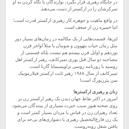
شیش و نیم»
موسیقی فی
در جایگاه رهبری قرار بگیرد، نوازندگان با نگاه کردن به او
برگزار می 
تمرکزشان را در ارکستر از دست می‌دهند.
اگر نمی توانی
سکانسی به 
در واقع ماهیت و جوهره‌ کار رهبری ارکستر قدرت است؛
مشهورترین باشی،
موسیقی فیلم 
اما خمیره‌ زن از ضعف است.
بدنام ترین باش
این‌ها، قسمت‌هایی از یک مکالمه در زمان‌های بسیار دور
مثل زمان حیات بتهوون و شومان یا مثلاً اواخر قرن
نوزدهم و اوایل قرن بیستم هم نیست بلکه قسمتی از
مصاحبه‌ دو سال قبل یوری تمیرکانف، رهبر ارکستر اهل
روسیه با روزنامه‌ روسی نزاویسیمایا گازتا است.
تمیرکانف از سال ۱۹۸۸ رهبر ثابت ارکستر فیلارمونیک
سن پترزبورگ است!
زنان و رهبری ارکسترها
امروز در اکثر نقاط جهان دیدن یک رهبر ارکستر زن بر
روی صحنه هنوز سبب حیرت بسیاری از بینندگان می‌شود.
تعداد رهبران زن در قیاس با مردان بسیار کمتر است و
یک زن فارغ‌التحصیل رهبری با دشواری‌های بی‌حد برای
یافتن شغل روبه‌روست.