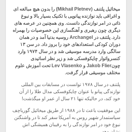
میخائیل پلتنف (Mikhail Pletnev) را بدون هیچ مبالغه ای
و اغراقی باید نوازنده پیانویی با تکنیک بسیار بالا و نبوغ
ذاتی در امر نوازندگی دانست. وی همچنین در عرصه های
دیگری چون رهبری و آهنگسازی این خصوصیات را بهمراه
دارد. پلتنف در Archangel روسیه بدنیا آمد و در همان
دوران کودکی استعدادهای خود را بروز داد. در سن ۱۳
سالگی وارد مدرسه موسیقی شد و در سال ۱۹۷۴ وارد
کنسرواتوار چایکوفسکی شد و زیر نظر اساتیدی
چونJakob Flier و Lev Vlasenko تحت آموزش علوم
مختلف موسیقی قرار گرفت.
پلتنف در سال ۱۹۷۸ توانست در مسابقات بین المللی
میکلوش روژا
موریس ژار
نوازندگی پیانو با عنوان چایکوفسکی مدال طلا را از آن
خود کند، در حالیکه تنها ۲۱ سال از عمر او میگذشت!
این موفقیت باعث تا در ۱۹۸۸ از طریق میخائیل گورباچف
سیاستمدار شهیر روس به آمریکا سفر کند تا در واشنگتن
یادداشتی بر موسیقی
دوره آموزش
نبوغ خود در امر نوازندگی را به رقیبان همیشگی اش
متن فیلم «متری
موسیقی بر
نشان دهد.