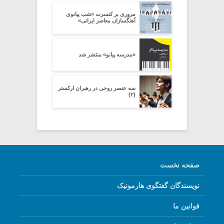
مروری بر کنسرت «شب پیانوی
آهنگسازان معاصر ایرانی»
«مدرسه پیانو» منتشر شد
سه عنصر روحی در رهبران ارکستر
(۲)
صفحه نخست
نویسندگان گفتگوی هارمونیک
قوانین ما