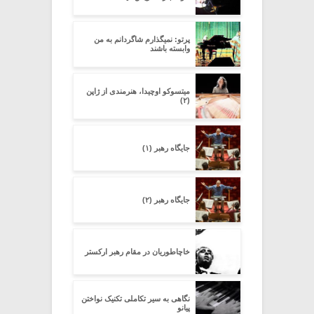
پرتو: نمیگذارم شاگردانم به من
وابسته باشند
میتسوکو اوچیدا، هنرمندی از ژاپن
(۲)
جایگاه رهبر (۱)
جایگاه رهبر (۲)
خاچاطوریان در مقام رهبر ارکستر
نگاهی به سیر تکاملی تکنیک نواختن
پیانو