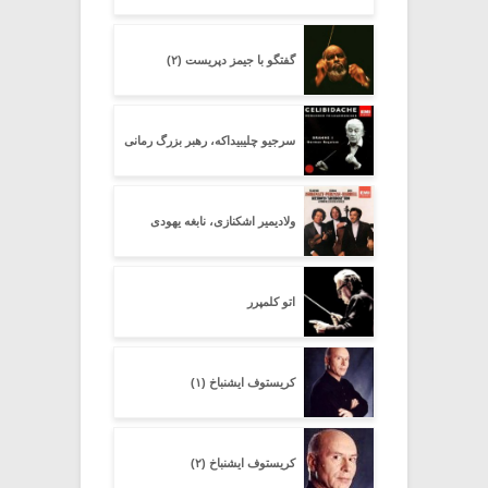
گفتگو با جیمز دپریست (۲)
سرجیو چلیبیداکه، رهبر بزرگ رمانی
ولادیمیر اشکنازی، نابغه یهودی
اتو کلمپرر
کریستوف ایشنباخ (۱)
کریستوف ایشنباخ (۲)