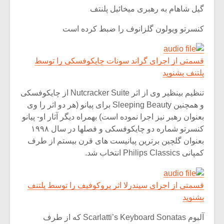
گیل شاهام به رهبری میخائیل پلنتف
کنسرتو ویولون گلزانوف را ضبط کرده است
قسمتی از اجرای گراند سونات چایکوفسکی را توسط
پلتنف بشنوید
تنظیم بینظیر وی از اثر Nutcracker Suite از چایکوفسکی
و همچنین Sleeping Beauty برای پیانو (هر دو اثر را وی
بعنوان رهبر نیز اجرا نموده است) بهمراه دیگر آثار او- پیانو
کنسرتو شماره دو چایکوفسکی و فصلها در سال ۱۹۹۸
بعنوان گلچین برترین پیانیست های قرن بیستم از طرف
کمپانی Philips Classics انتخاب شد.
قسمتی از اجرای سیندرلا اثر پروکوفیف را توسط پلتنف
بشنوید
آلبوم Scarlatti’s Keyboard Sonatas که از طرف