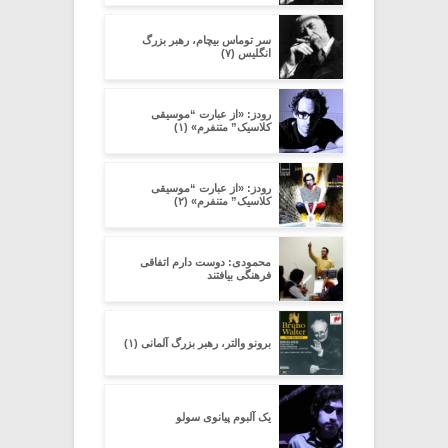
سر توماس بیچام، رهبر بزرگ
انگلیس (۷)
رودز: «از عبارت “موسیقی
کلاسیک” متنفرم» (۱)
رودز: «از عبارت “موسیقی
کلاسیک” متنفرم» (۲)
محمودی: دوست دارم اتفاقی
فرهنگی بیافتند
برونو والتر، رهبر بزرگ آلمانی (۱)
یک آلبوم پیانوی سولو