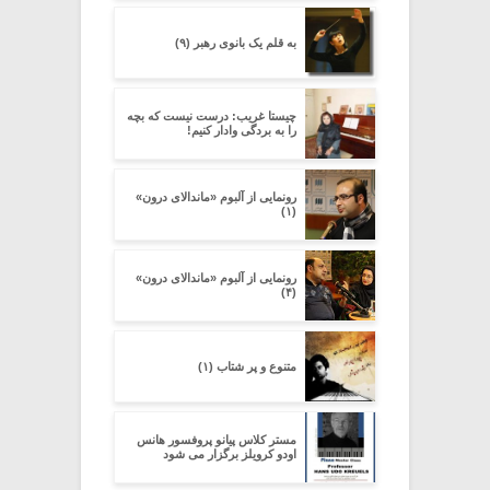
به قلم یک بانوی رهبر (۹)
چیستا غریب: درست نیست که بچه
را به بردگی وادار کنیم!
رونمایی از آلبوم «ماندالای درون»
(۱)
رونمایی از آلبوم «ماندالای درون»
(۴)
متنوع و پر شتاب (۱)
مستر کلاس پیانو پروفسور هانس
اودو کرویلز برگزار می شود