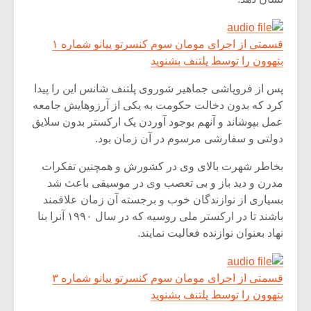
شیش و نیم»
موسیقی فی
برگزار می 
اگر نمی توانی
سکانسی به 
قسمتی از اجرای مومان سوم کنسرتو پیانو شماره ۱
مشهورترین باشی،
موسیقی فیلم 
بتهوون را توسط پلتنف بشنوید
بدنام ترین باش
پس از فروپاشی جماهیر شوروی پلتنف شانس این را پیدا
کرد که بدون دخالت حکومت به یکی از آرزوهایش جامعه
عمل بپوشاند و آنهم بوجود آوردن یک ارکستر بدون سلایق
دولتی و سفارشی مرسوم در آن زمان بود.
بخاطر شهرت بالای وی در کشورش و همچنین تفکرات
مدرن و دید باز و بی تعصب وی در موسیقی باعث شد
بسیاری از نوازندگان خوب و برجسته آن زمان علاقمند
باشند تا در ارکستر ملی روسیه که در سال ۱۹۹۰ آنرا بنا
نهاد بعنوان نوازنده فعالیت نمایند.
قسمتی از اجرای مومان سوم کنسرتو پیانو شماره ۳
بتهوون را توسط پلتنف بشنوید