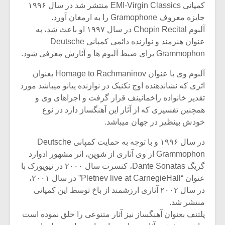
کمپانی EMI-Virgin Classics منتشر شد در سال ۱۹۹۶
جایزه معروف Gramophone را به ارمغان آورد.
آلبوم Chopin Recital در سال ۱۹۹۷ او باعث شد، به
عنوان هنرمند و نوازنده دائمی کمپانی Deutsche
Grammophon برای ضبط آلبوم ها و آثارش معرفی شود.
آلبوم وی با عنوان Homage to Rachmaninov بعنوان
اثری که نشاندهنده اوج نکنیک در نوازنده پیانو میباشد مورد
تقدیر خانواده راخمانینف قرار گرفت و اجراهای وی و
همچنین تفسیری که از آثار این آهنگساز دارد در نوع
خودش بینظیر در جهان میباشد.
در سال ۱۹۹۶ و با توجه به حمایت کمپانی Deutsche
Grammophon از وی آثاری از شوپن، اثر مشهور ادوارد
گریگ Dante Sonatas، کنسرت سال ۲۰۰۰ در نیویورک با
عنوان “Pletnev live at CarnegieHall” در سال ۲۰۰۱،
در سال ۲۰۰۲ آثاری ارزشمند از باخ توسط این کمپانی
منتشر شد.
پلتنف بعنوان آهنگساز نیز آثار متنوعی را خلق نموده است