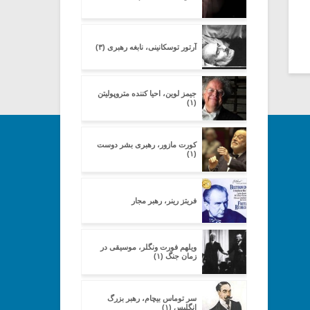
آرتور توسکانینی، نابغه رهبری (۳)
جیمز لوین، احیا کننده متروپولیتن
(۱)
کورت مازور، رهبری بشر دوست
(۱)
فریتز رینر، رهبر مجار
ویلهم فورت ونگلر، موسیقی در
زمان جنگ (۱)
سر توماس بیچام، رهبر بزرگ
انگلیس (۱)