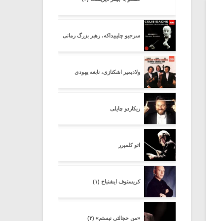
سرجیو چلیبیداکه، رهبر بزرگ رمانی
ولادیمیر اشکنازی، نابغه یهودی
ریکاردو چایلی
اتو کلمپرر
کریستوف ایشنباخ (۱)
«من خجالتی نیستم» (۳)