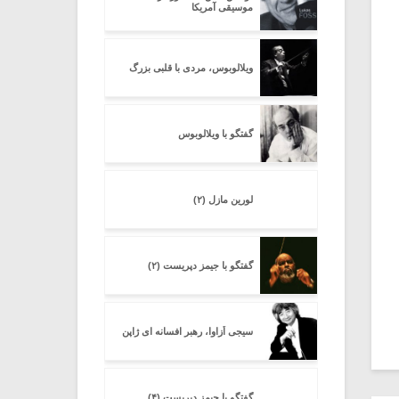
موسیقی آمریکا
ویلالوبوس، مردی با قلبی بزرگ
گفتگو با ویلالوبوس
لورین مازل (۲)
گفتگو با جیمز دپریست (۲)
سیجی اُزاوا، رهبر افسانه ای ژاپن
گفتگو با جیمز دپریست (۴)