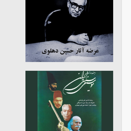
میکلوش روژا
موریس ژار