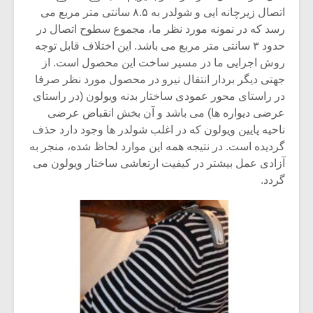
شیش و نیم»
موسیقی فی
اتصال زیرچانه ایی و شولدر به ۸.۵ سانتی متر مربع می
برگزار می 
رسد که در نمونه مورد نظر ما، مجموع سطوح اتصال در
اگر نمی توانی
سکانسی به 
حدود ۳ سانتی متر مربع می باشد. این اختلاف قابل توجه
مشهورترین باشی،
موسیقی فیلم 
روش اجرایی ما در مسیر ساخت این محصول است. از
بدنام ترین باش
جهتی دیگر بردار انتقال نیرو در محصول مورد نظر صرفا
در راستای محور عمودی ساختار بدنه ویولون (در راستای
عرضی دیواره ها) می باشد و آن بخش انقباض عرضی
ناحیه پایین ویولون که در اغلب شولدر ها وجود دارد حذف
گردیده است. در نتیجه همه این موارد لحاظ شده، منجر به
آزادی عمل بیشتر در کیفیت ارتعاشی ساختار ویولون می
گردد.