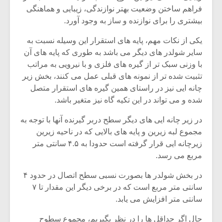
فراهم ساختن وضعیت بهتر نوازندگی، زیبایی و هماهنگی
بیشتری را برای نوازنده و ساز به وجود آورد.
یکی از نکات مهم، پایه های استقرار این وسیله نسبت به
سایر شولدر های دیگر می باشد به طوری که پایه های آن
با وزنی سبک تر از گیره های فلزی و با نیرویی به مراتب
تثبیت شده تر از نمونه های قبلی عمل می کنند، بخش زیر
چانه ایی نیز در راستای همین گیره های استقرار متصل
شده و می تواند در این تکیه گاه نیز متغیر باشد.
در زیر چانه ایی های دیگر سطح دربر گیرنده آنها با توجه به
مجموع لبه زیرین و پایه های بالایی که در ناحیه زیرین
زیرچانه ایی قرار گرفته است حدودا به ۴.۵ سانتی متر
میکلوش روژا
موریس ژار
مربع می رسد.
در بخش شولدر ها بصورت نسبی سطح اتصال در حدود ۴
سانتی متر مربع است که در برخی دیگر این مقدار تا ۷
سانتی متر افزایش می یابد.
یادداشتی بر موسیقی
دوره آموزش
متن فیلم «متری
موسیقی بر
حال اگر حداقل ها را در نظر بگیریم، مجموع سطوح