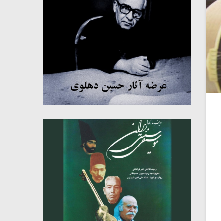
میکلوش روژا
موریس ژار