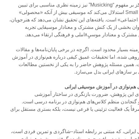
با تمرکز بر مفهوم “Musicking” نیز زمینه نظری مناسبی برای تبیین
نتایج این پژوهش فراهم می‌کند. Small استدلال می‌کند که موسیقی بیش از آنکه «محصولی»
جتماعی» است. یافته‌های این تحقیق نشان می‌دهد که هنرجویان،
‌عنوان بخشی از یک کنش مشترک و معنادار موسیقایی تجربه
ر موسیٍ۸املی و فرهنگی ارتقاء می‌دهد.
زمینه بسیار محدود است. اگرچه در برخی پایان‌نامه‌ها و مقالات
روهی شده، اما تحقیقات عمیق کیفی درباره هم‌نوازی در آموزش
ت. همین مسئله پژوهش حاضر را به یکی از نخستین مطالعات
ی بر سازهای ایرانی بدل می‌سازد.
 هم‌نوازی در آموزش موسیقی ایرانی
بردی این پژوهش، ضرورت بازنگری در ساختار آموزشی
 گنجاندن منظم کلاس‌های هم‌نوازی در برنامه درسی است.
رفاً یک فعالیت تزئینی یا فرعی نیست، بلکه بستری مستقل برای
یرانی، که مبتنی بر رابطه استاد–شاگردی و تمرین فردی است،
را، به‌ویژه در بافت جمعی، نادیده گرفته می‌شود. هم‌نوازی