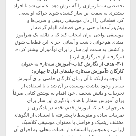
تخصصی سه‌تارنوازی را گسترش دهد، عاملی شد تا افراد
بیشتری به سمت این ساز کشیده شوند چراکه او سعی
کرد قطعاتی را از دل موسیقی ردیفی و ضربی‌ها و
پیش‌درآمدها و حتی برخی قطعات الهام گرفته از
موسیقی نواحی ایران انتخاب کند که با ذائقه یک هنرآموز
مبتدی هم‌خوانی داشت و آسانی اجرای این قطعات شوق
و کشش به سمت این ساز را برای نوآموزان بیشتر کرد».
(برگرفته از خبرگزاری ایرنا)
۳-۱- هدف از نگارش کتاب«آموزش سه‌تار» به عنوان
کارگان «آموزش سه‌تار» جلدهای اول تا چهارم:
با توجه به اینکه تا آن زمان کارگان خاصی برای آموزش
سه‌تار وجود نداشت نویسنده بر آن شد تا با استفاده از
تجربیات و دانش شخصی خود اقدام به نوشتن کتابی صرفاً
میکلوش روژا
موریس ژار
برای آموزش سه‌تار با هدف یادگیری این ساز برای
هنرجویان کند که آموزش قدم‌به‌قدم در یادگیری از
تمرینات ساده و متوسط تا پیشرفته با استفاده از الگوهای
مختلف ریتمیک و فواصل با محتوای موسیقی کلاسیک
یادداشتی بر موسیقی
دوره آموزش
ایرانی، و همچنین با استفاده از نغمات محلی، به اجرای آن
متن فیلم «متری
موسیقی بر