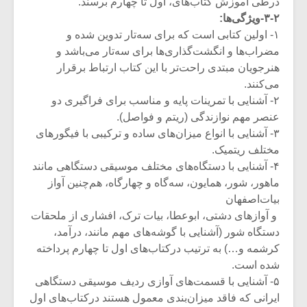
درطی آموزش کتاب‌های، اول تا چهارم برسند.
شیش و نیم»
موسیقی فی
برگزار می 
۳-۲-ویژگی‌ها:
۱- اولین کتابی است که برای سه‌تار تدوین شده و
اگر نمی توانی
سکانسی به 
مضراب‌ها و انگشت‌گذاری‌ها برای سه‌تار می‌باشد و
مشهورترین باشی،
موسیقی فیلم 
هنرجویان مبتدی راحت‌تر با این کتاب ارتباط برقرار
بدنام ترین باش
می‌کنند.
۲- آشنایی با تمرینات پایه و مناسب برای فراگیری دو
عنصر مهم نوازندگی (ریتم و فواصل).
۳- آشنایی با انواع میزان‌های ساده و ترکیبی با فیگورهای
مختلف ریتمیک.
۴- آشنایی با دستگاه‌های مختلف موسیقی دستگاهی مانند
ماهور، شور، همایون، سه‌گاه و چهارگاه، هم‌چنین آواز
بیات‌اصفهان
و آوازهای دشتی، ابوعطا، بیات ترک، افشاری از ملحقات
دستگاه شور (آشنایی با گوشه‌های مهم مانند، درآمد،
کرشمه و…) به ترتیب درکتاب‌های اول تا چهارم پرداخته
شده است.
۵- آشنایی با قسمت‌های آوازی ردیف موسیقی دستگاهی
ایرانی که فاقد میزان‌بندی معمول هستند درکتاب‌های اول