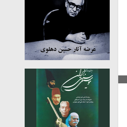
میکلوش روژا
موریس ژار