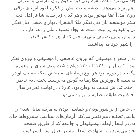
یجاد می‌شود. مادۀ مقوم یکی دین و دوم زبان فارسی به عنوان
ا هم پیوند می‌دهد. اندیشه ملیت بیش از فکر بالقوه اتوپیای ترقی
یرون آمد. آن‌ها مهجور بودند و هر کدام زیر سایه شاعر اهل ادب
یشتر موسیقیدانان ذیل تفکر ملک‌الشعرای بهار و بخشی ذیل تفکر
ینی و تقید به ایرانیت دست به ایجاد تصنیف ملی زدند. عارف
قزوینی در دیوان خودش می‌گوید: من زمانی تصنیف ملی ساختم که از هر ۱۰ نفر ۹ نفر
ا شهر خود می‌پنداشتند.
از شعر و موسیقی که نیروی عاطفی را موسیقی و نیروی تفکر
را شعر فراهم می‌کند. چیزی حدود ۲۰ سال از ۱۲۸۰ تا ۱۳۰۱ دوام داشت و یک سری از معمرین
گفتند در دوره نبود هر نوع رسانه‌ای به محض اینکه تصنیف او در
به سینه تا دورترین مکان‌ها به گوش می‌رسید. بخشی به خاطر
اجتماعی‌اش نسبت به وطن بود. عارف در نهایت فقر در سال
خاص از پر شور بودن و حماسی بودن به مرثیه تبدیل شدن را
یاسی تصنیف هم تغییر می‌کند. آرمان‌های سیاسی مشروطه، جای
. در اینجا رابطۀ موسیقیدان با جامعه که از طریق صفحه
جاد می‌شود و به شهادت اشعار بیشتر تغزل بود. با سرکوب