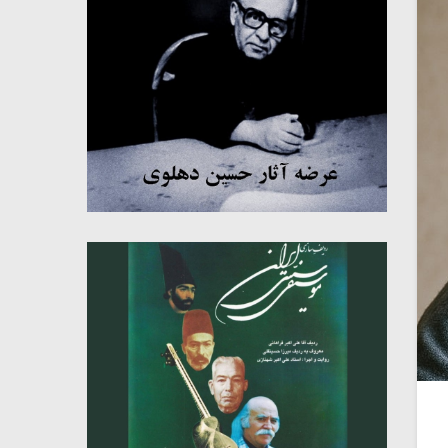
میکلوش روژا
موریس ژار