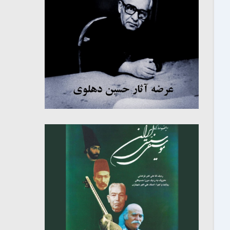
میکلوش روژا
موریس ژار