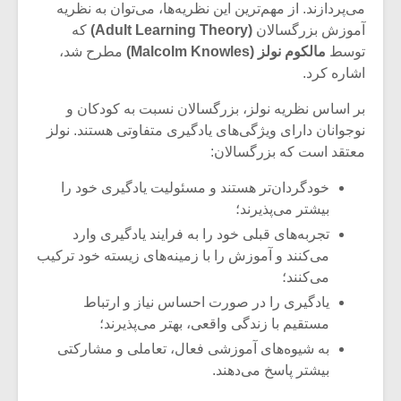
شیش و نیم»
موسیقی فی
می‌پردازند. از مهم‌ترین این نظریه‌ها، می‌توان به نظریه
برگزار می 
آموزش بزرگسالان
(Adult Learning Theory)
که
توسط
مالکوم نولز
(Malcolm Knowles)
مطرح شد،
اگر نمی توانی
سکانسی به 
اشاره کرد.
مشهورترین باشی،
موسیقی فیلم 
بدنام ترین باش
بر اساس نظریه نولز، بزرگسالان نسبت به کودکان و
نوجوانان دارای ویژگی‌های یادگیری متفاوتی هستند. نولز
معتقد است که بزرگسالان:
خودگردان‌تر هستند و مسئولیت یادگیری خود را
بیشتر می‌پذیرند؛
تجربه‌های قبلی خود را به فرایند یادگیری وارد
می‌کنند و آموزش را با زمینه‌های زیسته خود ترکیب
می‌کنند؛
یادگیری را در صورت احساس نیاز و ارتباط
مستقیم با زندگی واقعی، بهتر می‌پذیرند؛
به شیوه‌های آموزشی فعال، تعاملی و مشارکتی
بیشتر پاسخ می‌دهند.