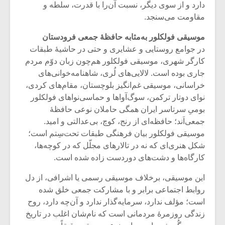
دارد و از سوی دیگر، نسبت آن‌را با قدرت، سلطه و
مقاومت می‌سنجد.
موسیقی فولکلور به‌مثابه حافظۀ جمعی فرودستان
در جوامع روستایی و عشایری و حتی در حاشیۀ طبقات
کارگر شهری، موسیقی فولکلور هم‌چون زبان دوّم مردم
جاری بوده است. لالایی‌های لُری، شاهنامه‌خوانی‌های
خراسانی، موسیقی غم‌انگیز بلوچستان، مقام‌های کردی،
نوای دوتار ترکمن، سوگ‌آواها و حماسی‌نواهای فولکلور
بومیِ سرتاسر ایران همگی حاملان نوعی حافظۀ
جمعی‌اَند؛ حافظه‌ای از رنج، کوچ، بی‌عدالتی و امید.
موسیقی فولکلور بیان فرهنگی طبقات تحت‌سِتم است؛
شکل هنری‌ای که نه در تالارهای مجلّل که در کوچه‌ها،
میکلوش روژا
موریس ژار
کارگاه‌ها و دشت‌های دوردست زاده شده است.
این موسیقی، برخلاف موسیقی رسمی یا اشرافی، از دل
روابط اجتماعی برابر و با مشارکت جمعی خلق شده
است؛ مؤلف ندارد، سرمایه‌گذار ندارد و آن‌چه دارد، روح
یادداشتی بر موسیقی
دوره آموزش
زندگی روزمرۀ مردمانی است که نام‌شان اغلب در تاریخ
متن فیلم «متری
موسیقی بر