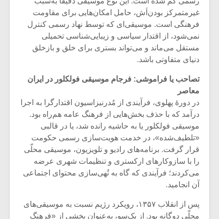
رسمی گُم شده است. این نوع موسیقی دقیقاً به‌سبب
شیش و نیم»
موسیقی فی
برگزار می 
غیرمتمرکز بودن‌اَش، حامل امکان‌هایی برای مقاومت
فرهنگی است. موسیقی‌ای که توسط نهاد رسمی کنترل
اگر نمی توانی
سکانسی به 
نمی‌شود، از اقتدار سیاسی و زیبایی‌شناسی تحمیلی
مشهورترین باشی،
موسیقی فیلم 
مستقل می‌ماند و می‌تواند بستری برای خلق و بازخلق
بدنام ترین باش
دنیای متفاوتی باشد.
تصاحب یا فراموشی: فرجام موسیقی فولکلور در ایران
معاصر
در دورۀ پهلوی، فرآیندی از مُدرنیزاسیون اقتدارگرا به اجرا
درآمد که با حذف بخش‌هایی از فرهنگ عامه هم‌راه بود.
موسیقی فولکلور یا به حاشیه رانده شد، یا در قالبی
«تلطیف‌شده»، در خدمت هویت‌سازی رسمی حکومت
قرار گرفت. برنامه‌های رادیو و تلویزیون، موسیقی محلّی
را با سازوکارهای ارکستری و تنظیمات شهری عرضه
می‌کردند؛ فرآیندی که گاه به تُهی‌سازی محتوای اجتماعی
آن انجامید.
پس از انقلاب ۱۳۵۷، رویکرد رژیم نسبت به موسیقی‌های
محلّی دوگانه بود. از یک‌سو، به‌عنوان بخشی از «فرهنگ