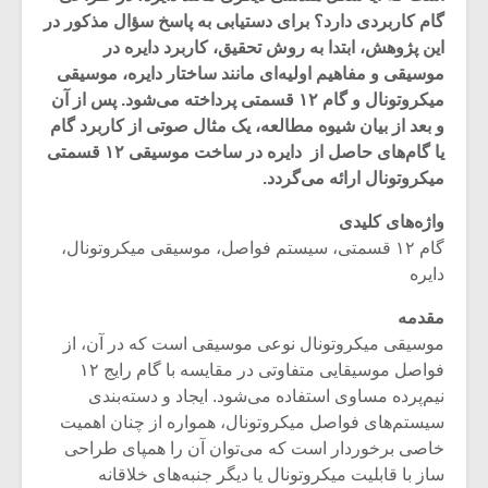
گام کاربردی دارد؟ برای دستیابی به پاسخ سؤال مذکور در
این پژوهش، ابتدا به روش تحقیق، کاربرد دایره در
موسیقی و مفاهیم اولیه‌ای مانند ساختار دایره، موسیقی
میکروتونال و گام ۱۲ قسمتی پرداخته می‌شود. پس از آن
و بعد از بیان شیوه مطالعه، یک مثال صوتی از کاربرد گام
یا گام‌های حاصل از دایره در ساخت موسیقی ۱۲ قسمتی
میکروتونال ارائه می‌گردد.
واژه‌های کلیدی
گام ۱۲ قسمتی، سیستم فواصل، موسیقی میکروتونال،
دایره
مقدمه
میکلوش روژا
موریس ژار
موسیقی میکروتونال نوعی موسیقی است که در آن، از
فواصل موسیقایی متفاوتی در مقایسه با گام رایج ۱۲
نیم‌پرده مساوی استفاده می‌شود. ایجاد و دسته‌بندی
سیستم‌های فواصل میکروتونال، همواره از چنان اهمیت
یادداشتی بر موسیقی
دوره آموزش
خاصی برخوردار است که می‌توان آن را همپای طراحی
متن فیلم «متری
موسیقی بر
ساز با قابلیت میکروتونال یا دیگر جنبه‌های خلاقانه