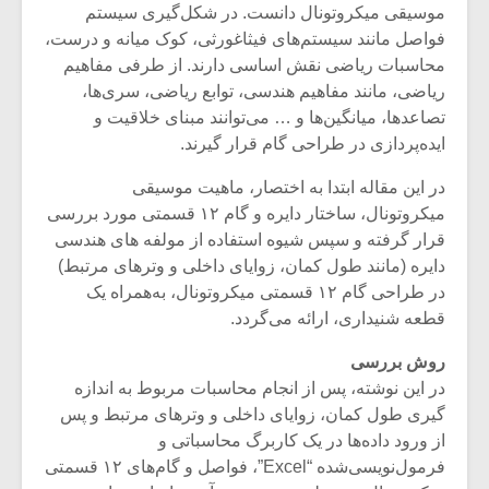
شیش و نیم»
موسیقی فی
موسیقی میکروتونال دانست. در شکل‌گیری سیستم
برگزار می 
فواصل مانند سیستم‌های فیثاغورثی، کوک میانه و درست،
محاسبات ریاضی نقش اساسی دارند. از طرفی مفاهیم
اگر نمی توانی
سکانسی به 
مشهورترین باشی،
موسیقی فیلم 
ریاضی، مانند مفاهیم هندسی، توابع ریاضی، سری‌ها،
بدنام ترین باش
تصاعدها، میانگین‌ها و … می‌توانند مبنای خلاقیت و
ایده‌پردازی در طراحی گام قرار گیرند.
در این مقاله ابتدا به اختصار، ماهیت موسیقی
میکروتونال، ساختار دایره و گام ۱۲ قسمتی مورد بررسی
قرار گرفته و سپس شیوه استفاده از مولفه های هندسی
دایره (مانند طول کمان، زوایای داخلی و وترهای مرتبط)
در طراحی گام ۱۲ قسمتی میکروتونال، به‌همراه یک
قطعه شنیداری، ارائه می‌گردد.
روش بررسی
در این نوشته، پس از انجام محاسبات مربوط به اندازه
گیری طول کمان، زوایای داخلی و وترهای مرتبط و پس
از ورود داده‌ها در یک کاربرگ محاسباتی و
فرمول‌نویسی‌شده “Excel”، فواصل و گام‌های ۱۲ قسمتی