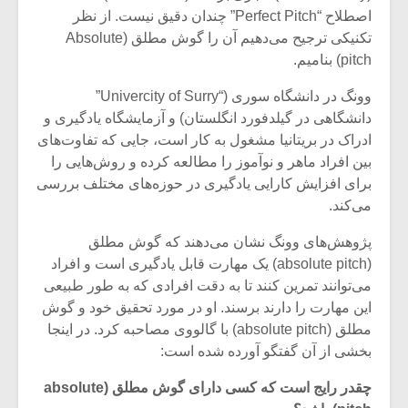
شیش و نیم»
موسیقی فی
اصطلاح “Perfect Pitch” چندان دقیق نیست. از نظر
برگزار می 
تکنیکی ترجیح می‌دهیم آن را گوش مطلق (Absolute
اگر نمی توانی
سکانسی به 
pitch) بنامیم.
مشهورترین باشی،
موسیقی فیلم 
بدنام ترین باش
وونگ در دانشگاه سوری (“Univercity of Surry”
دانشگاهی در گیلدفورد انگلستان) و آزمایشگاه یادگیری و
ادراک در بریتانیا مشغول به کار است، جایی که تفاوت‌های
بین افراد ماهر و نوآموز را مطالعه کرده و روش‌هایی را
برای افزایش کارایی یادگیری در حوزه‌های مختلف بررسی
می‌کند.
پژوهش‌های وونگ نشان می‌دهند که گوش مطلق
(absolute pitch) یک مهارت قابل یادگیری است و افراد
می‌توانند تمرین کنند تا به دقت افرادی که به طور طبیعی
این مهارت را دارند برسند. او در مورد تحقیق خود و گوش
مطلق (absolute pitch) با گالووی مصاحبه کرد. در اینجا
بخشی از آن گفتگو آورده شده است:
چقدر رایج است که کسی دارای گوش مطلق (
absolute