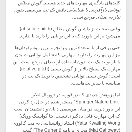
کلیدهای یادگیری مهارت‌های جدید هستند.
گوش مطلق
توانایی بازآفرینی یا شناسایی دقیق یک نت موسیقی بدون
نیاز به صدای مرجع است.
وقتی صحبت از داشتن گوش مطلق (absolute pitch)
می‌شود بر این باورند که یا این توانایی را دارید یا ندارید.
حتی برخی از بااستعدادترین و با تجربه‌ترین موسیقیدان‌ها
نیز این مهارت را ندارند. مهارتی که شامل توانایی شنیدن
یا باز تولید یک نت بدون استفاده از صدای مرجع است. این
مهارت یک سطح بالاتر از گوش نسبی (relative pitch)
است؛ گوش نسبی توانایی تشخیص یا تولید یک نت در
مقایسه با سایر نت‌هاست.
میکلوش روژا
موریس ژار
اما پژوهش جدیدی که در فوریه در ژورنال آنلاین
“Springer Nature Link” منتشر شده در حال رد کردن
این باور دیرینه در میان موسیقی دانان و دانشمندان است
که این مهارت قابل یادگیری نیست. یتا گوایلینگ وونگ)
یادداشتی بر موسیقی
دوره آموزش
Yetta Kwailing Wong) استاد روانشناسی به مت گالووی
متن فیلم «متری
موسیقی بر
(Mat Galloway) مجری برنامه (The Current) گفت