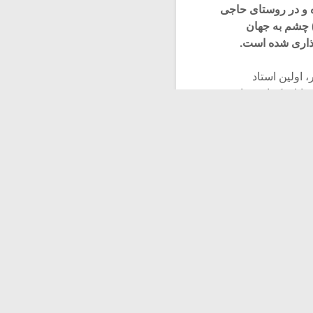
‌ و در روستای حاجی
) چشم به جهان
گذاری شده است.
 اولین استاد
 ایازبیک از صدایی
ان بوده‌اند.
 برجسته‌ترین
ران و جزو اولین خوانندگان آن
 ملوک ضرابی، جلال
: ابوالحسن صبا،
سن کسایی، ابراهیم
دی ناظمی، صنعتگر
حه ۷۸ دور همراه صدای سعادتمند سنتور