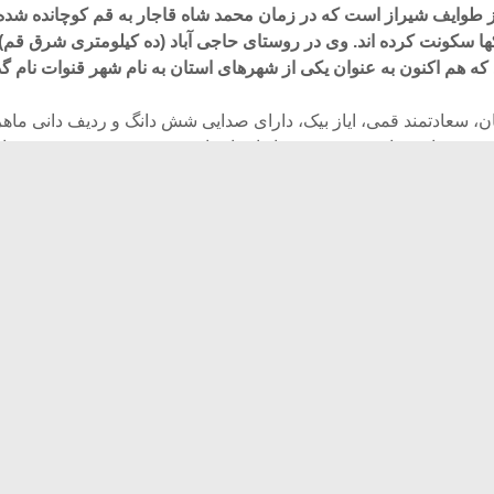
ز طوایف شیراز است که در زمان محمد شاه قاجار به قم کوچانده شده
کها سکونت کرده اند. وی در روستای حاجی آباد (ده کیلومتری شرق قم
که هم اکنون به عنوان یکی از شهرهای استان به نام شهر قنوات نام 
، سعادتمند قمی، ایاز بیک، دارای صدایی شش دانگ و ردیف دانی ماهر،
 بود، استعداد موسیقی در خانواده ایشان موروثی بوده و همه فرزندان
ره داشتند. برادر بزرگتر ایشان، الیاس خان نیز یکی دیگر از استادان ش
گذراندن دوره سربازی به اصفهان رفته و نزد استاد عبدالرحیم، یکی از
استادان آواز آن زمان بهره‌ها برد. در سال ۱۳۲۰ وارد رادیو ای
 در تعداد اندکی از برنامه ها شد. حواد بدیع زاده، قمرالملوک وزیری،
فهانی، ادیب خوانساری، غلامحسین بنان و عبدالعلی وزیری بودند.
از اوایل دهه ۱۳۲۰ به نام سعادتمند قمی شهرت یافت و با هنرمندان بزرگ
 محجوبی، حسین یاحقی، عبدالحسین خان و علی اکبرخان شهنازی، ح
، جلیل شهناز و اکثر موسیقی دانان دیگر آن زمان همکاری کرد. مه
سنتور ساز، در گفتگویی مدعی شده که تعدادی صف
، اما تا به حال نمونه ای از اینها مشاهده نشده است.