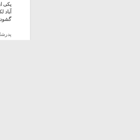
یکی ا
آباد ل
گشود 
پدرشان
فرزندش
خوش به
پس از 
دستگاه
تاج اص
مرتضی
سرخوش
نواخته