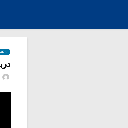
بایگان
درب
ع