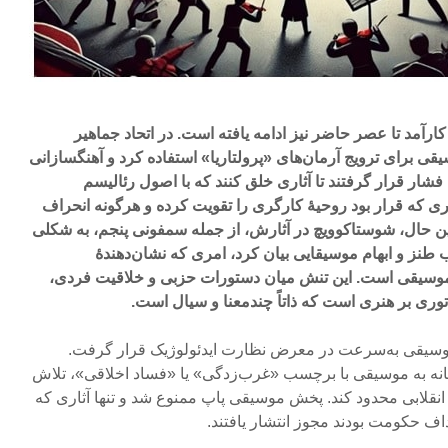
ارآمد تا عصر حاضر نیز ادامه یافته ‌است. در اتحاد جماهیر
برای ترویج آرمان‌های «پرولتاریا» استفاده کرد و آهنگسازانی
ر قرار گرفتند تا آثاری خلق کنند که با اصول رئالیسم
ری که قرار بود روحیۀ کارگری را تقویت کرده و هرگونه انحراف
ین حال، شوستاکوویچ در آثارش، از جمله سمفونی پنجم، به شکلی
ب طنز و ابهام موسیقایی بیان کرد، امری که نشان‌دهندۀ
وسیقی است. این تنش میان دستورات حزبی و خلاقیت فردی،
وری بر هنری است که ذاتاً چندمعنا و سیال است.
یران پس از انقلاب ۱۳۵۷، موسیقی به‌سرعت در معرض نظارت ایدئولوژیک قرار گرفت.
ایانه به موسیقی با برچسب «غرب‌زدگی» یا «فساد اخلاقی»، تلاش
نقلابی محدود کند. پخش موسیقی پاپ ممنوع شد و تنها آثاری که
اف حکومت بودند مجوز انتشار یافتند.