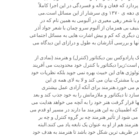
دازد که فغان و ناله و فسردگی در این اجرا کاملاً
مشهود است.آلبوم های دهه ی ۱۳۷۰ وی سرشار از این مسائل است.می
م با شعر رهی معیری در آلبومی به همین نام که در
صنیف بی همزمان از آلبوم سرو چمان با شعر جواد آذر
ان دیگری که کم و بیش اشارت هایی به مسائل اجتماعی
آنها و بررسی آثارشان به طول و درازای این دیدگاه می
 پارادوکس بین دیکتاتور (کنترل) و هنرمند (نمادی از
است؛زیرا دیکتاتور با کنترل خود محدودیت می آفریند
یدئولوژی های این خبیث بهره نمی جوید بلکه نظریات خود
 یا مشترک بیان می کند و لا به لای همه ی این
م می خورد.هنرمند برای آنکه آزادی عمل بیشتری
ازد تا دیکتاتور و ملازمانش را به خود جذب کند و بعد
ها قرار گرفت هنر خود را به آنچه می خواهد هدایت می
که اطمینان به این هنرمند ما دارند در مسیر او قدم می
 می شود از تأثیر هنرمند چه بر گروه کنترل و چه بر
رمند هم از او به عنوان یک نابغه یاد می کنند.البته
 در ظریف ترین شکل خود باشد تا هنرمند به هدف خود