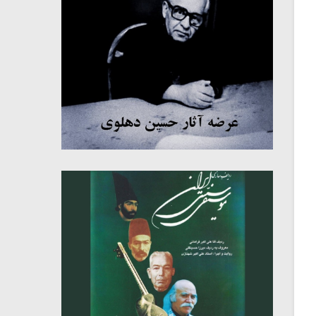
میکلوش روژا
موریس ژار