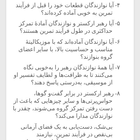
۴-
آیا نوازندگان قطعات خود را قبل از فرآیند
تمرین به خوبی آماده کرده‌اند؟
۵-
آیا رهبر ارکستر و نوازندگان آماد‌ۀ تمرکز
حداکثری در طول فرآیند تمرین هستند؟
۶-
آیا نوازندگان آماده‌اند که با موزیکالیتۀ
مناسب و حساسیت بالا، با سایر اعضای
گروه بنوازند؟
۷-
آیا همۀ نوازندگان رهبر را به‌خوبی نگاه
می‌کنند تا به ظرافت‌ها و لطایف تفسیر او
از موسیقی، به‌درستی پاسخ دهند؟
۸-
رهبر ارکستر در برابر گفت‌و گوها،
میکلوش روژا
موریس ژار
حواس‌پرتی‌ها و سایر چیزهایی که باعث از
دست رفتن تمرکز گروه می‌شوند، چقدر با
نوازندگان مدارا می‌کند؟
بی‌شک، دست‌یابی به یک فضای آرمانی
یادداشتی بر موسیقی
دوره آموزش
بی‌نقص در فرآیند تمرین، نیازمند
متن فیلم «متری
موسیقی بر