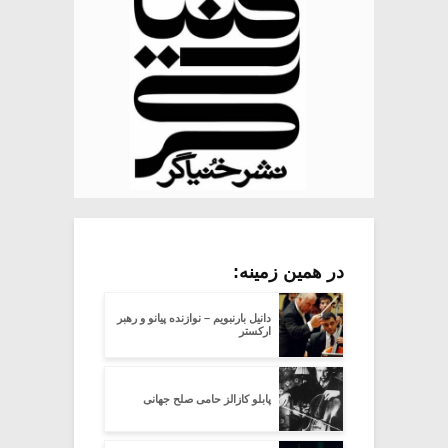
در همین زمینه:
دانیل بارنبویم – نوازنده پیانو و رهبر
ارکستر
پابلو کازالز حامی صلح جهانی