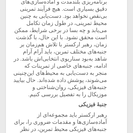
شیش و نیم»
موسیقی فی
برنامه‌ریزی بلندمدت و آماده‌سازی‌های
برگزار می 
دقیق بسیاری است. هیچ فرآیند تمرینی
بی‌نقص نخواهد بود. دست‌یابی به چنین
اگر نمی توانی
سکانسی به 
محیط تمرینی، در طول زمان تکامل
مشهورترین باشی،
موسیقی فیلم 
می‌یابد و چه بسا در برخی شرایط، ممکن
بدنام ترین باش
است محقق نشود. با این حال، با گذشت
زمان، رهبر ارکستر با تلاش هم‌زمان بر
جنبه‌های مختلف تمرین، باید آرام آرام
شاهد به‌بود سناریوی انتخابی‌اش باشد. در
ادامه، جنبه‌های خاصی از تمرینات که
منجر به دست‌یابی به محیط‌های این‌چنینی
می‌شوند، پوشش داده شده‌اند. حال بیایید
جنبه‌های فیزیکی، روان‌شناختی و
موزیکال را به تفصیل بررسی کنیم.
جنبۀ فیزیکی
رهبر ارکستر باید مجموعه‌ای از
آماده‌سازی‌ها و مقدمات ضروری را، برای
جنبه‌های فیزیکی محیط تمرین، در نظر