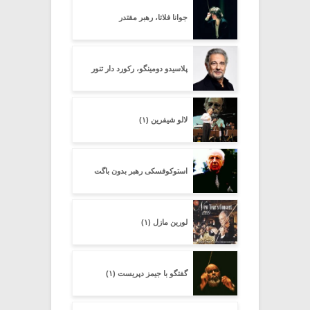
جوانا فلاتا، رهبر مقتدر
پلاسیدو دومینگو، رکورد دار تنور
لالو شیفرین (۱)
استوکوفسکی رهبر بدون باگت
لورین مازل (۱)
گفتگو با جیمز دپریست (۱)