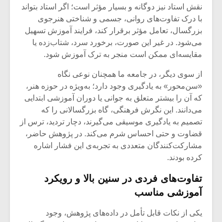
شیش و نیم»
موسیقی فی
نقش استاد نیز دوگانه و بسیار مؤثر است؛ اگر استاد بتواند
برگزار می 
با درک تفاوت‌های روانی، جسمی و شناختی هنرجوی
بزرگسال، تعامل مؤثر برقرار کند، فرایند آموزش تسهیل
اگر نمی توانی
سکانسی به 
مشهورترین باشی،
موسیقی فیلم 
می‌شود. در غیر این صورت، برخورد سرد، شتاب‌زده یا
بدنام ترین باش
مقایسه‌ای ممکن است منجر به ترک آموزش شود.
از سوی دیگر، در جامعه ما همچنان نوعی نگاه
«سن‌محور» به یادگیری وجود دارد؛ به‌ویژه در حوزه هنر،
که آن را بیشتر متعلق به جوانی یا دوران آموزشی ابتدایی
می‌دانند. این نگرش فرهنگی، گاه بزرگسالانی را که
تصمیم به یادگیری موسیقی می‌گیرند، دچار تردید، ترس از
قضاوت و حتی احساس شرم می‌کند. در پژوهش حاضر،
مشارکت‌کنندگان متعددی به تجربه‌ی این فشار اشاره
کرده بودند.
تفاوت‌های فردی در سنین بالا و رویکرد
آموزشی مناسب
یکی از نکات قابل تأمل در داده‌های پژوهش، وجود