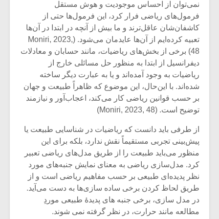
نمی‌توان از احساس موجودیت و هوش مستقل
فرمول‌های ریاضی فرار کرد، این فرمول‌ها حتی از
کاشفان‌شان عاقل‌ترند و ما بیش از آنچه در ابتدا در آن‌ها
تعبیه کرده‌ایم از آن‌ها عایدمان می‌شود. (Moniri, 2023,
48) برخی از بخش‌های ریاضیات، مانند حسابان و معادلات
دیفرانسیل از ابتدا به منظور حل مسائلی خارج از
ریاضیات به وجود آمده‌اند و یا به عبارت دیگر ساخته
شده‌اند. با این‌حال، این موضوع که ظاهراً طبیعت و جهان
بر حسب قوانین ریاضی کار می‌کند، اعجاب‌آور و نیازمند
توضیح است. (Moniri, 2023, 48)
از طرفی باید دانست که ریاضیات در شناسایی طبیعت یا
پیش‌بینی تجربی مستقیماً نقش ندارد، بلکه برای این
میکلوش روژا
موریس ژار
منظور می‌باید طبیعت را از طریق مدل‌های ریاضی تعبیر
کرد. مدل‌سازی ریاضی به معنای نمایش جنبه‌های مورد
نظر پدیده‌ای طبیعی بر حسب مفاهیم ریاضی است و از
طریق لحاظ کردن برخی ساده سازی‌ها به دست می‌آید.
در مدل سازی، برخی جنبه ‌های پدیدۀ طبیعی موردِ
یادداشتی بر موسیقی
دوره آموزش
متن فیلم «متری
موسیقی بر
مطالعه مانند حرارت، در نظر گرفته نمی شوند.