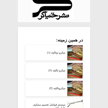
در همین زمینه:
میکرو تونالیته (۱)
میکرو تنالیته (۲)
میکروتنالیته (۳)
سیستم فواصل تقسیم مساوی
طول (۱)