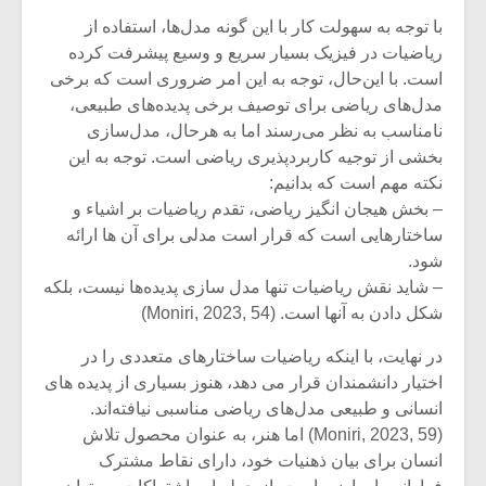
شیش و نیم»
موسیقی فی
برگزار می 
با توجه به سهولت کار با این گونه مدل‌ها، استفاده از
ریاضیات در فیزیک بسیار سریع و وسیع پیشرفت کرده
اگر نمی توانی
سکانسی به 
است. با این‌حال، توجه به این امر ضروری است که برخی
مشهورترین باشی،
موسیقی فیلم 
مدل‌های ریاضی برای توصیف برخی پدیده‌های طبیعی،
بدنام ترین باش
نامناسب به نظر می‌رسند اما به هرحال، مدل‌سازی
بخشی از توجیه کاربرد‌پذیری ریاضی است. توجه به این
نکته مهم است که بدانیم:
– بخش هیجان انگیز ریاضی، تقدم ریاضیات بر اشیاء و
ساختارهایی است که قرار است مدلی برای آن ها ارائه
شود.
– شاید نقش ریاضیات تنها مدل سازی پدیده‌ها نیست، بلکه
شکل دادن به آنها است. (Moniri, 2023, 54)
در نهایت، با اینکه ریاضیات ساختار‌های متعددی را در
اختیار دانشمندان قرار می دهد، هنوز بسیاری از پدیده ‌های
انسانی و طبیعی مدل‌های ریاضی مناسبی نیافته‌اند.
(Moniri, 2023, 59) اما هنر، به عنوان محصول تلاش
انسان برای بیان ذهنیات خود، دارای نقاط مشترک