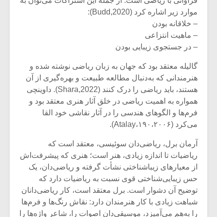
فراوانی با ریاضی است. از جمله این اشتراکات می‌توان به
موارد زیر اشاره کرد (Budd,2020):
– خلاقانه ‌بودن
– ماهیت انتزاعی
– در جستجوی زیبایی بودن
گالیله معتقد بود که جهان به زبان ریاضی نوشته شده و
هنرمندانی که به‌دنبال مطالعه طبیعت و بهره‌گیری از آن
هستند، باید ریاضی را درک کنند (Shara,2022). داوینچی
همواره به اهمیت ریاضی در خلق آثار هنری معتقد بود و
فرم‌ها و الگو‌های هندسی را در آثار نقاشی خود القا
می‌کرد (۱۹۰،۲۰۰۶،Atalay).
آرمان برل، ریاضی‌دان سوئیسی، معتقد است که
ریاضیات تا اندازه زیادی، هنر است؛ هنری که پیشرفت‌اش
از معیار‌های زیباشناختی نشأت گرفته و ریاضی‌دان، یک
حس زیبایی‌شناختی قوی نسبت به ریاضیات دارد که
توضیح آن دشوار است. برل معتقد است، کار ریاضی‌دانان
شباهت زیادی با کار هنرمندان دارد: نقاش رنگ‌ها و فرم‌ها
را به‌هم می‌آمیزد، موسیقی‌دان اصوات را، شاعر واژه‌ها را