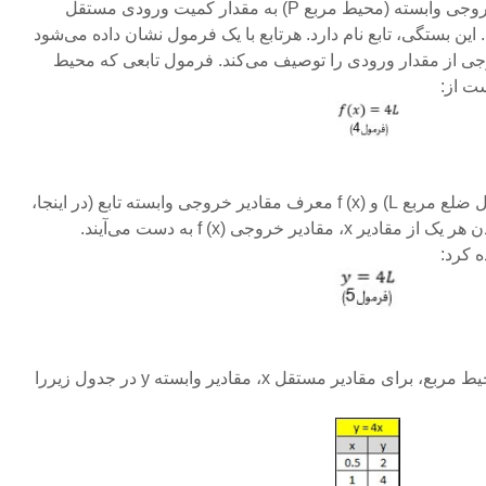
در این مثال، مقدار یک کمیت خروجی وابسته (محیط مربع P) به مقدار کمیت ورودی مستقل
) بستگی دارد. این بستگی، تابع نام دارد. هرتابع با یک فرمول نشان داده می‌شود
ی از مقدار ورودی را توصیف می‌کند. فرمول تابعی که محیط
ت از:
x، ورودی مستقل (در اینجا، طول ضلع مربع L) و f (x) معرف مقادیر خروجی وابسته تابع (در اینجا،
محیط مربع P) است. با قرار دادن هر یک از مقادیر x، مقادیر خروجی f (x) به دست می‌آیند.
به عنوان مثال، تابع مرتبط با محیط مربع، برای مقادیر مستقل x، مقادیر وابسته y در جدول زیررا