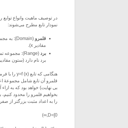
در توصیف ماهیت وانواع توابع ر
نمودار تابع مطرح می‌شوند:
قلمرو
(Domain):
مقادیر x).
برد
(Range): مجمو
برد نام دارد (ستون مقادیر y)
هنگامی که تا
قلمرو آن تابع شامل مجموعۀ اعد
بی نهایت) خواهد بود که به ازاء آ
بخواهیم قلمرو را محدود کنیم، با
را به اعداد مثبت بزرگتر از صفر محدود ک
D=[0,∞)