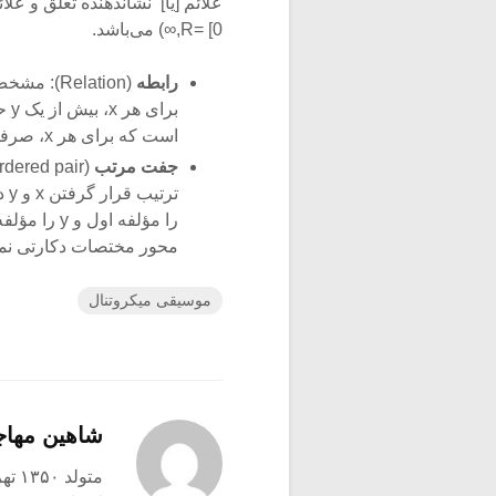
علائم [یا] نشاندهنده تعلق و علائ
R= [0,∞) می‌باشد.
رابطه
بر
است که برای هر x، صرفا یک y به دست دهد.
جفت مرتب
را مؤلفه ا
محور مختصات دکارتی نما
موسیقی میکروتنال
شاهین مها
متولد ۱۳۵۰ تهران