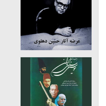
میکلوش روژا
موریس ژار