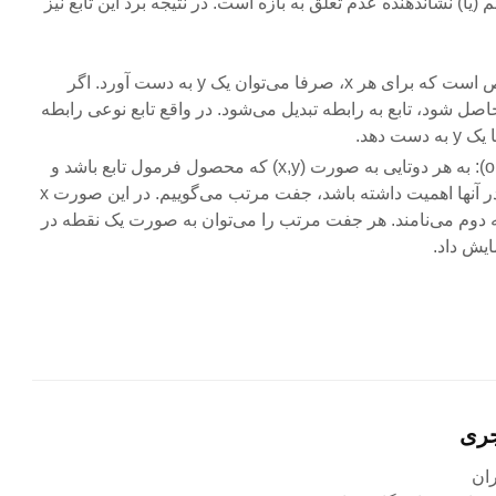
م (یا) نشاندهنده عدم تعلق به بازه است. در نتیجه برد این تابع نیز
(Relation): مشخص است که برای هر x، صرفا می‌توان یک y به دست آورد. اگر
ای هر x، بیش از یک y حاصل شود، تابع به رابطه تبدیل می‌شود. در واقع تابع نوعی رابطه
(ordered pair): به هر دوتایی به صورت (x,y) که محصول فرمول تابع باشد و
ترتیب قرار گرفتن x و y در آنها اهمیت داشته باشد، جفت مرتب می‌گوییم. در این صورت x
ول و y را مؤلفه دوم می‌نامند. هر جفت مرتب را می‌توان به صورت یک نقطه در
یش داد.
جری