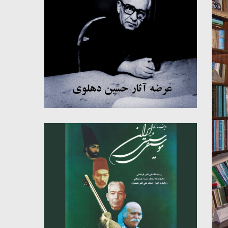
میکلوش روژا
موریس ژار