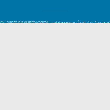
وی هارمونیک با ذکر نام و آدرس سایت مجاز است -
5 Harmony Talk, All rights reserved.