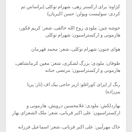
کژاوه: برای ارکستر زهی، شهرام توکلی (براساس تم
کردی- سولیست ویولن: حسن اکبریان)
خوشه چین: ملودی روح الله خالقی، شعر: کریم فکور،
هارمونی و ارکستراسیون: شهرام توکلی
هوای جنون: شهرام توکلی، شعر: محمد قهرمان
طوفان: ملودی: بزرگ لشکری، شعر: معین کرمانشاهی،
هارمونی و ارکستراسیون: مرتضی حنانه
رنگ از اپرای کوراغلو: ازیر حاجی بیک اف (تار: پریا
پیرزاده)
بهاردلکش: ملودی: غلامحسین درویش، هارمونی و
ارکستراسیون: علی اکبر قربانی، شعر: ملک الشعرای بهار
خاک مهرآیین: علی اکبر قربانی، شعر: اسماعیل فرزانه