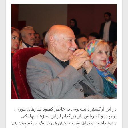
میکلوش روژا
موریس ژار
در این ارکستر دانشجویی به خاطر کمبود سازهای هورن،
ترمپت و کنتربلس، از هر کدام از این سازها، تنها یکی
یادداشتی بر موسیقی
دوره آموزش
وجود داشت و برای تقویت بخش هورن، یک ساکسفون هم
متن فیلم «متری
موسیقی بر