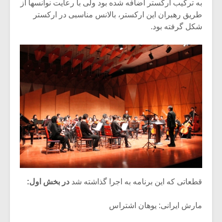
شیش و نیم»
موسیقی فی
به ترکیب ارکستر اضافه شده بود ولی با رعایت نوانسها از
برگزار می 
طریق رهبران این ارکستر، بالانس مناسبی در ارکستر
شکل گرفته بود.
اگر نمی توانی
سکانسی به 
مشهورترین باشی،
موسیقی فیلم 
بدنام ترین باش
قطعاتی که این برنامه به اجرا گذاشته شد
در بخش اول:
مارش ایرانی: یوهان اشتراس