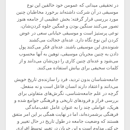
شیش و نیم»
موسیقی فی
در تحقیقی میدانی که عمومن خود خالقین این نوع
برگزار می 
موسیقی در آن شرکت داشته‌اند برخورد مخاطبان چنین
اگر نمی توانی
سکانسی به 
مورد بررسی قرار گرفته: بخش عظیمی از جامعه هنوز
مشهورترین باشی،
موسیقی فیلم 
تصور می‌کنند سنگین بودن و غمگین جلوه کردن‌شان،
بدنام ترین باش
نوعی پرستیژ است و موسیقی خیابانی سعی در عوض
کردن این نوع نگاه دارد. عده‌ای خجالت می‌کشند
شنونده‌ی این موسیقی باشند. عده‌ای فکر می‌کنند پول
دادن به چنین مجریان موسیقی، توهین به آنها محسوب
می‌شود و عده‌ای چنین کاری را دون‌شان می‌دانند و از
کلمات سخیفی برای بیانش استفاده می‌کنند.
جامعه‌شناسان بدون تردید، فرد را سازنده‌ی تاریخ خویش
می‌دانند و اعتقاد دارند انسان فاعل است و نه منفعل.
گرچه در علم جامعه‌شناسی، نگرش‌های متفاوتی برای
بررسی فراز و فرودهای تاریخی و فرهنگی جوامع شده و
هریک، عواملی چند را به عنوان عامل عقب‌ماندگی
فرهنگی برشمرده‌اند، اما در نهایت همگی بر این امر متفق‌
هستند که وضعیت جامعه در طول تاریخ در حال تغییر و
حرکتی مداوم است و این جریانِ در تغییر توسط افرادی