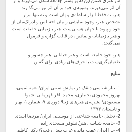
آثار هنری ضمن این‌که بر بستر جامعه شکل می‌گیرند و از
آن اثر می‌پذیرند، به‌نوبه‌ی خود بر آن اثر نیز می‌گذارند.
هنر، نه فقط ابزار سلطه‌ی پنهان است و نه تنها ابزار
تشخص. هنر، وجوه نمایشی و بیان احساس و ادراک‌مان از
خود و پیوند با جهان هستی‌ست. هنر بازنمایی حقیقت است
و هنرِ بازنمایانه و نمادین، در قالب گزاره‌ و فرمول
نمی‌گنجد.
هنر، خودِ جامعه است و هنر خیابانی، هنر جسور و
طغیان‌گری‌ست با حرف‌های زیادی برای گفتن.
منابع
1- تبار شناسی دلقک در نمایش سنتی ایران/ نغمه ثمینی،
بهروز محمودی بختیاری، محمد باقر قهرمانی، شیوا
مسعودی/ نشریه‌ی هنرهای زیبا/ دوره‌ی ۹، شماره۱، بهار
و تابستان ۱۳۹۳
2- تحلیل جامعه شناختی از موسیقی ایران/ مرتضا اسدی
3- جامعه شناسی هنر/ نیلوفر مسجدی‌زاده
4- چرا ایران عقب ماند و غرب پیش رفت؟/ دکتر کاظم