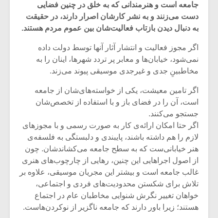
جامعه است و هنرمندانی که به خلق در چنین فضایی
دست می‌زنند و به نشر کارشان اصرار دارند، در حقیقت
به دنبال دیدن بازتاب فعالیت‌شان بین عموم مردم هستند.
اگر مجوز فعالیت و انتشار آثار آنها توسط دولت داده
نمی‌شود، خیابان‌ها و معابر پر تردد شهرها، اینان را به
مخاطبینِ جدی و غیرجدی موسیقی پیوند می‌زند.
اگر تامین معیشت، یکی از خواسته‌های‌شان از جامعه
است، آن را در فضای باز و با استفاده از تخصص‌شان
جستجو می‌کنند.
اگر حتا امکان ارائه‌ی کار به صورت رسمی و با مجوزهای
لازم را هم داشته باشند، پایبندی و دلبستگی به فلسفه‌ی
هنر خیابانی‌ست که به سطح جامعه می‌کشاندشان. چون
میکلوش روژا
موریس ژار
از اصول اجراهایی این چنین، رهایی از چارچوب‌های هنری
غالب جامعه است و بیشتر این مجریان موسیقی، علاوه بر
تلاش برای شکستن محدودیت‌های فردی و اجتماعی،
خواهان تغییر نگرش شنوایی مخاطبان عام در اجتماع
یادداشتی بر موسیقی
دوره آموزش
هستند؛ زیرا باور دارند که جامعه ناگزیر از نوکردن‌هاست.
متن فیلم «متری
موسیقی بر