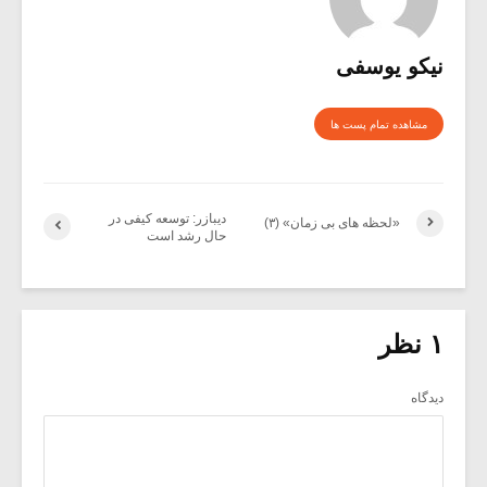
نیکو یوسفی
مشاهده تمام پست ها
دیبازر: توسعه کیفی در
«لحظه های بی زمان» (۳)
حال رشد است
۱ نظر
دیدگاه