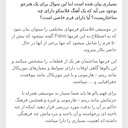
بسیاری بیان شده است اما این سوال برای یک هنرجو
بوجود می آید که یک آهنگ فلامنکو دارای چه
ساختاریست؟ آیا دارای فرم خاصی است؟
در موسیقی فلامنکو فرمهای مختلفی را میتوان بیان نمود
که به اصطلاح به این فرمها Palos گفته میشود که بیش از
۵۰ فرم را شامل میشود که تنها برخی از آنها در حال
حاضر بکار میروند.
این فرمها ساختمان هر یک از قطعات را مشخص میکنند و
این پالوها گاهی اوقات دارای ضوابط و معیارهای موزیکال
مانند ریتم – هارمونی و یا غیر موزیکال مانند موقعیت
جغرافیایی و … میباشند.
میکلوش روژا
موریس ژار
برای فهم پالو ها باید شما بسیار به موسیقی همراه با
جزئیاتش مانند ریتم – هارمونی و غیره و همچنین فرهنگ
حاکم بر آن را بدقت مورد بررسی قرار دهید. اینکه از چه
ناحیه ای برخواسته و آن ناحیه و مردمانش چه فرهنگی
یادداشتی بر موسیقی
دوره آموزش
داشته اند اهمیت بسیاری را دارا میباشد.
متن فیلم «متری
موسیقی بر