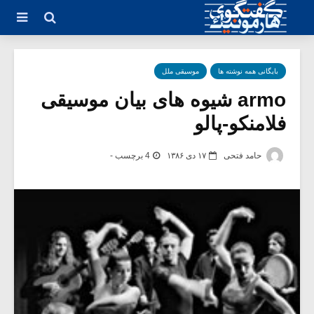
بایگانی همه نوشته ها
موسیقی ملل
armo شیوه های بیان موسیقی
فلامنکو-پالو
حامد فتحی
۱۷ دی ۱۳۸۶
4 برچسب -