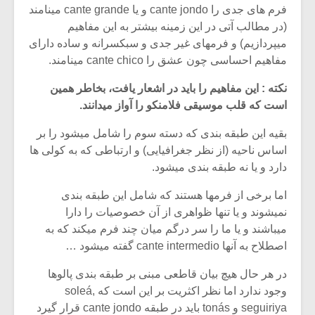
فرم های جدی را cante jondo و یا cante grande مینامند
(در مطالب آتی در این زمینه بیشتر به این مفاهیم
میپردازیم) و فرمهای غیر جدی و سبکسرانه و ساده دارای
مفاهیم احساسی چون عشق را cante chico مینامند.
نکته : این مفاهیم را باید در اشعار یافت، بخاطر همین
است که قلب موسیقی فلامنکو را آواز میدانند.
بقیه این طبقه بندی که دسته سوم را شامل میشود را بر
اساس ناحیه (از نظر جغرافیایی) و ارتباطی که به کولی ها
دارد و یا نه طبقه بندی میشود.
اما برخی از فرمها هستند که شامل این طبقه بندی
نمیشوند و یا تنها ظواهری از آن خصوصیات را دارا
میباشند و یا ما را سر درگم میان چند فرم میکند که به
اصطلاح به آنها cante intermedio گفته میشود …
در هر حال هیچ بیان قاطعی مبنی بر طبقه بندی پالوها
وجود ندارد اما نظر اکثریت بر این است که soleá,
seguiriya و tonás باید در طبقه cante jondo قرار گیرد