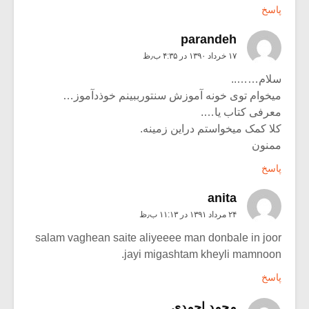
پاسخ
parandeh
۱۷ خرداد ۱۳۹۰ در ۴:۳۵ ب٫ظ
سلام……..
میخوام توی خونه آموزش سنتورببینم خوذدآموز…
معرفی کتاب یا….
کلا کمک میخواستم دراین زمینه.
ممنون
پاسخ
anita
۲۴ مرداد ۱۳۹۱ در ۱۱:۱۳ ب٫ظ
salam vaghean saite aliyeeee man donbale in joor
jayi migashtam kheyli mamnoon.
پاسخ
محمد احمدی