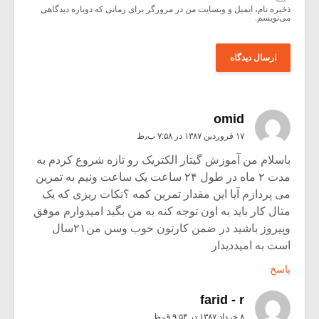
ذخیره نام، ایمیل و وبسایت من در مرورگر برای زمانی که دوباره دیدگاهی
می‌نویسم.
omid
۱۷ فروردین ۱۳۸۷ در ۷:۵۸ ب٫ظ
باسلام من آموزش گیتار الکتریک رو تازه شروع کردم به
مدت ۲ ماه در طول ۲۴ ساعت یک ساعت ونیم به تمرین
می پردازم آیا این مقدار تمرین کمه ؟نکات ریزی که یک
متال کار باید به اون توجه کنه به من بگید امیدوارم موفق
وپیروز باشید در ضمن کارتون خوب وسن من۲۱سال
است به امیددیدار
پاسخ
farid - r
۸ خرداد ۱۳۸۷ در ۹:۵۴ ق٫ظ