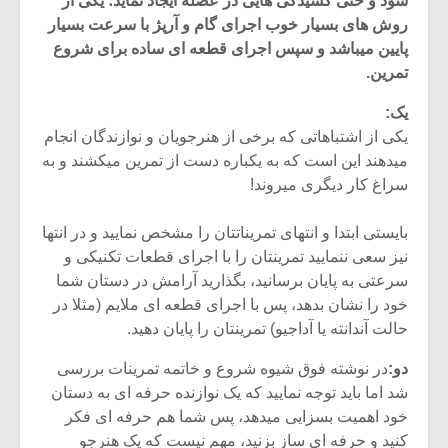
شود و حتی کشیدگی هایی در عضله ایجاد نماید؛ یکی از
روش های بسیار خوب اجرای گام و آرپژ با سرعت بسیار
پایین میباشد و سپس اجرای قطعه ای ساده برای شروع
تمرین.
یک:
یکی از اشتباهاتی که برخی از هنرجویان و نوازندگان انجام
میدهند این است که به یکباره دست از تمرین میکشند و به
سراغ کار دیگری میروند!
بایستی ابتدا و انتهای تمریناتتان را مشخص نمایید و در انتها
نیز سعی ننمایید تمرینتان را با اجرای قطعات تکنیکی و
سرعتی به پایان برسانید، بگذارید آرامش در دستان شما
خود را نشان بدهد، پس با اجرای قطعه ای ملایم (مثلا در
میکلوش روژا
موریس ژار
حالت آندانته یا آداجیو) تمرینتان را پایان دهید.
دو:
در نوشته فوق شیوه شروع و خاتمه تمرینات بررسی
شد اما باید توجه نمایید که یک نوازنده حرفه ای به دستان
یادداشتی بر موسیقی
دوره آموزش
خود اهمیت بسزایی میدهد، پس شما هم حرفه ای فکر
متن فیلم «متری
موسیقی بر
کنید و حرفه ای ساز بزنید، مهم نیست که یک هنرجو