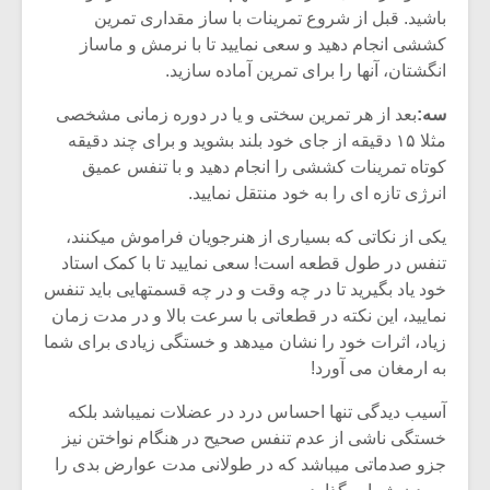
شیش و نیم»
موسیقی فی
باشید. قبل از شروع تمرینات با ساز مقداری تمرین
برگزار می 
کششی انجام دهید و سعی نمایید تا با نرمش و ماساز
اگر نمی توانی
سکانسی به 
انگشتان، آنها را برای تمرین آماده سازید.
مشهورترین باشی،
موسیقی فیلم 
بدنام ترین باش
سه:
بعد از هر تمرین سختی و یا در دوره زمانی مشخصی
مثلا ۱۵ دقیقه از جای خود بلند بشوید و برای چند دقیقه
کوتاه تمرینات کششی را انجام دهید و با تنفس عمیق
انرژی تازه ای را به خود منتقل نمایید.
یکی از نکاتی که بسیاری از هنرجویان فراموش میکنند،
تنفس در طول قطعه است! سعی نمایید تا با کمک استاد
خود یاد بگیرید تا در چه وقت و در چه قسمتهایی باید تنفس
نمایید، این نکته در قطعاتی با سرعت بالا و در مدت زمان
زیاد، اثرات خود را نشان میدهد و خستگی زیادی برای شما
به ارمغان می آورد!
آسیب دیدگی تنها احساس درد در عضلات نمیباشد بلکه
خستگی ناشی از عدم تنفس صحیح در هنگام نواختن نیز
جزو صدماتی میباشد که در طولانی مدت عوارض بدی را