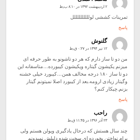
۲ اردیبهشت ۱۳۹۲ در ۸:۱۰ ب٫ظ
تمرینات کششی لوللللللللللل
پاسخ
گلنوش
۱۲ تیر ۱۳۹۴ در ۰:۲۷ ق٫ظ
من دو تا ساز دارم که هر دو تاشونو به طور حرفه ای
میزنم یکیشون گیتاره ویکیشون کیبورده…متاسفانه این
دو تا ساز ۱۸۰ درجه مخالف همن…کیبورد خیلی خشنه
وگیتار زیادی ارومه.بعد از کیبورد اصلا نمیتونم گیتار
بزنم.چیکار کنم؟
پاسخ
راحب
۲۳ آذر ۱۳۹۶ در ۱۱:۴۵ ق٫ظ
چند سال هستش که درحال یادگیری ویولن هستم ولی
برام نواختن یخورده ای سخت شده دلیلش نمیدونم