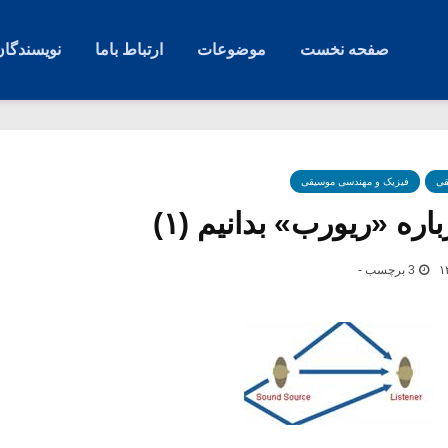
صفحه نخست
موضوعات
ارتباط باما
نویسندگان
قی
فیزیک و مهندسی موسیقی
اره «ریورب» بدانیم (۱)
3 برچسب -