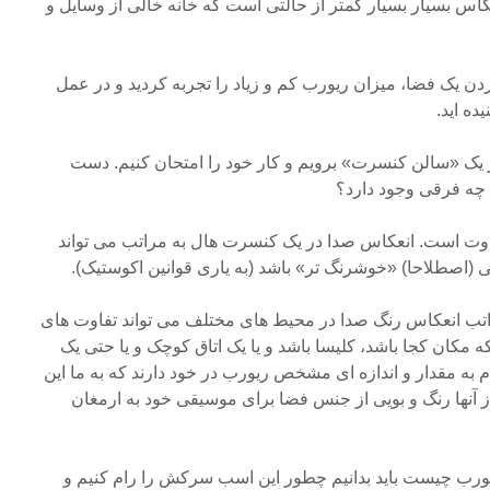
 بسیار بسیار کمتر از حالتی است که خانه خالی از وسایل و
ردن یک فضا، میزان ریورب کم و زیاد را تجربه کردید و در عمل
ده اید.
ر یک «سالن کنسرت» برویم و کار خود را امتحان کنیم. دست
ان چه فرقی وجود دارد؟
ت است. انعکاس صدا در یک کنسرت هال به مراتب می تواند
تی (اصطلاحا) «خوشرنگ تر» باشد (به یاری قوانین اکوستیک).
راتب انعکاس رنگ صدا در محیط های مختلف می تواند تفاوت های
ه مکان کجا باشد، کلیسا باشد و یا یک اتاق کوچک و یا حتی یک
 به مقدار و اندازه ای مشخص ریورب در خود دارند که به ما این
 از آنها رنگ و بویی از جنس فضا برای موسیقی خود به ارمغان
ورب چیست باید بدانیم چطور این اسب سرکش را رام کنیم و