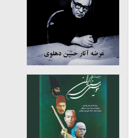
میکلوش روژا
موریس ژار