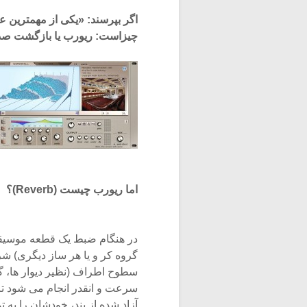
اگر بپرسند: «یکی از مهمترین 
چیزاست: ریورب یا بازگشت صدا (verberation
اما ریورب چیست (Reverb)؟
در هنگام ضبط یک قطعه موسیقی،
گروه کر و یا هر ساز دیگری) شر
سطوح اطراف (نظیر دیوار ها، گو
سرعت و انقدر انجام می شود ت
آزاد شده از بند، خودشان را به 