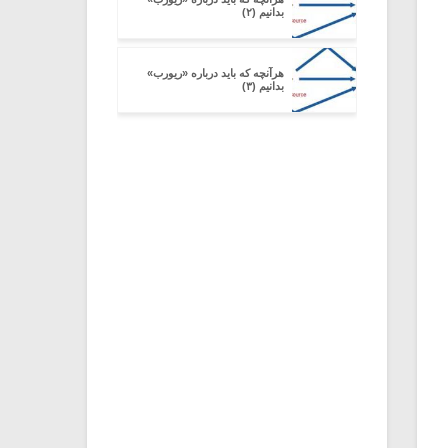
بدانیم (۲)
هرآنچه که باید درباره «ریورب»
بدانیم (۳)