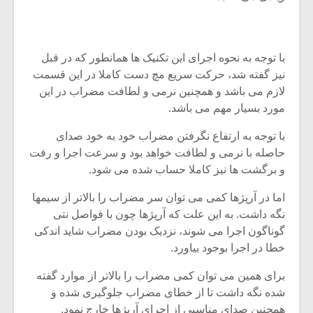
با توجه به نحوه اجرای این تکنیک ها همانطور که در قبل
نیز گفته شد، حرکت سریع مچ دست کاملا در این قسمت
لازم می باشد و همچنین نرمی و لطافت مضراب در این
مورد بسیار مهم می باشد.
با توجه به ارتفاع نگرفتن مضراب خود به خود صدای
حاصله با نرمی و لطافت خواهد بود و سرعت اجرا و رفت
و برگشت ها نیز کاملا حساب شده می شود.
اما در آرپژها کمی می توان سر مضراب را بالاتر از سیمها
نگه داشت. به این علت که آرپژها چون با فواصل نتی
میکلوش روژا
موریس ژار
گوناگون اجرا می شوند، نزدیک بودن مضراب شاید اندکی
خطا در اجرا بوجود بیاورد.
برای همین می توان کمی مضراب را بالاتر از موارد گفته
یادداشتی بر موسیقی
دوره آموزش
شده نگه داشت تا از خطای مضراب جلوگیری شده و
متن فیلم «متری
موسیقی بر
همچنین صدای مناسبی از اجرای آرپژها خارج نمود.