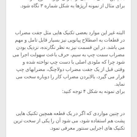
شیش و نیم»
موسیقی فی
برای مثال از نمونه آرپژها به شکل شماره ۳ نگاه شود.
برگزار می 
اگر نمی توانی
سکانسی به 
مشهورترین باشی،
موسیقی فیلم 
بدنام ترین باش
البته غیر این موارد بعضی تکنیک هایی مثل جفت مضراب
در قطعات به اصطلاح پیانویی نیز بسیار قابل تامل و مهم
می باشد. در این قسمت نیز به نظر نگارنده، نزدیک بودن
مضراب سمت چپ به سیم، حرف باعث سهولت اجرا می
شود چرا که ملودی اصلی با دست چپ نواخته شده و
وقتی قبل از یک جفت مضراب دولاچنگ، مضرابهای چپ
قرار می گیرد، بالابردن مضراب کار را دوباره سخت می
نماید.
برای نمونه به شکل ۴ توجه کنید:
در چنین مواردی که اگر در یک قطعه همچین تکنیک هایی
پشت هم استفاده شود، می شود آن را یکی از سخت ترین
تکنیک های اجرایی سنتور معرفی نمود.