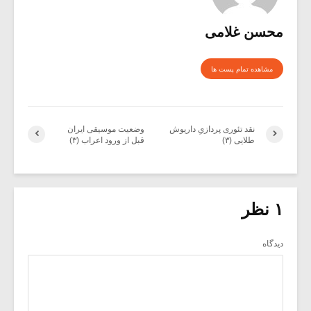
محسن غلامی
مشاهده تمام پست ها
نقد تئوری پردازیِ داریوش
وضعیت موسیقی ایران
طلایی (۳)
قبل از ورود اعراب (۳)
۱ نظر
دیدگاه