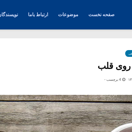
صفحه نخست
موضوعات
ارتباط باما
نویسندگان
قی
 روی قلب
4 برچسب -