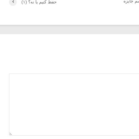
م جایزه
حفظ کنیم یا نه؟ (۱)