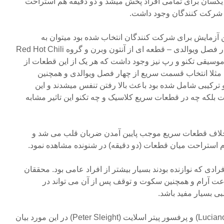
 یکسان برای تمامی افراد پخش میشد و دو دقیقه هم استراحت
ی شرکت کنندگان وجود داشت.
 آزمایش برای شرکت کنندگان انتخاب شده بود میتوان به
سمفونی شماره ۹ بتهوون – چهار فصل ویوالدی – قطعه ای از آنتون وبرن و گروه Red Hot Chili
ی از موسیقی تکنو و رپ نیز وجود داشت که هر یک از این قطعات از
لا انتخاب قسمت سریع از چهار فصل ویوالدی و همچنین
ترکیبی شامل شده بود باعث بالا رفتن تنفس میشدند و این
بلکه چه در قطعات سریع کلاسیک و چه تکنو این تاثیر مشابه
ر خلاف قطعات سریع موجب پایین آمدن ضربان قلب می شد و
 استراحت میان قطعات (دو دقیقه) در شنونده مشاهده نمود.
فرادی که نوازنده بودند بسیار بیشتر از افراد عامی بود. محققان
رعت آرام و همچنین سکوت و توقف پس از آن می تواند در
ی بسیار مفید باشد.
دکتر لوسیانو برنادی (Luciano Bernadi) و پرفسور پیتر اسلایت (Peter Sleight) در این مورد بیان