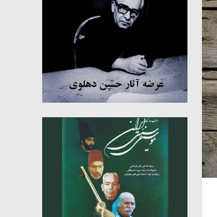
میکلوش روژا
موریس ژار