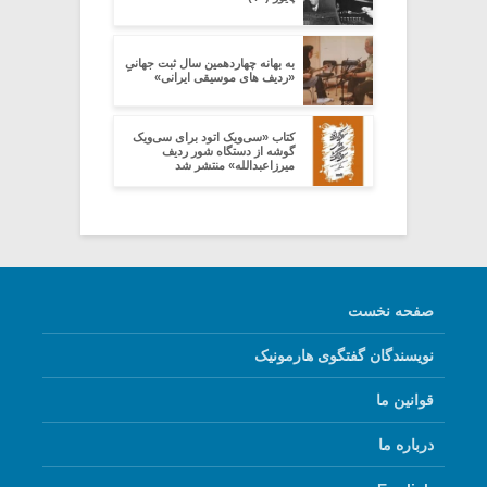
به بهانه چهاردهمین سال ثبت جهانیِِ
«ردیف های موسیقی ایرانی»
کتاب «سی‌ویک اتود برای سی‌ویک
گوشه از دستگاه شور ردیف
میرزاعبدالله» منتشر شد
صفحه نخست
نویسندگان گفتگوی هارمونیک
قوانین ما
درباره ما