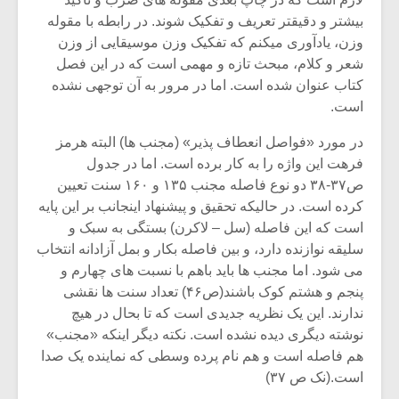
شیش و نیم»
موسیقی فی
برگزار می 
بیشتر و دقیقتر تعریف و تفکیک شوند. در رابطه با مقوله
وزن، یادآوری میکنم که تفکیک وزن موسیقایی از وزن
اگر نمی توانی
سکانسی به 
شعر و کلام، مبحث تازه و مهمی است که در این فصل
مشهورترین باشی،
موسیقی فیلم 
کتاب عنوان شده است. اما در مرور به آن توجهی نشده
بدنام ترین باش
است.
در مورد «فواصل انعطاف پذیر» (مجنب ها) البته هرمز
فرهت این واژه را به کار برده است. اما در جدول
ص۳۷-۳۸ دو نوع فاصله مجنب ۱۳۵ و ۱۶۰ سنت تعیین
کرده است. در حالیکه تحقیق و پیشنهاد اینجانب بر این پایه
است که این فاصله (سل – لاکرن) بستگی به سبک و
سلیقه نوازنده دارد، و بین فاصله بکار و بمل آزادانه انتخاب
می شود. اما مجنب ها باید باهم با نسبت های چهارم و
پنجم و هشتم کوک باشند(ص۴۶) تعداد سنت ها نقشی
ندارند. این یک نظریه جدیدی است که تا بحال در هیچ
نوشته دیگری دیده نشده است. نکته دیگر اینکه «مجنب»
هم فاصله است و هم نام پرده وسطی که نماینده یک صدا
است.(نک ص ۳۷)