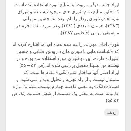
ایراد جالب دیگر مربوط به منابع مورد استفاده بنده است
که: «این منابع تمام تئوری های موجود نیستند» و «برای
نمونه» دو تئوری پرداز را نام برده اند. حسین مهرانی
(۱۳۸۳)، هومان اسعدی (۱۳۸۲) و در مورد مقاله فرم در
موسیقی ایرانی (فاطمی ۱۳۸۷).
تئوریِ آقای مهرانی را هم بنده ندیده ام. اما اشاره کرده اند
که «شباهت هایی با تئوری های داریوش طلایی و حسین
علیزاده دارد». این دو تئوری مورد استفاده من بوده و در
نوشته من نسبتا مفصل بررسی شده اند.(ص ۵۳ – ۵۵)
ایراد اصلی آنها ساختار «دودانگی» مقام هااست، که
مستدل نیست و از راه تجزیه و تحلیل پدیدار نمی شود. و
اصولا «دانگ» به معنی فاصله چهارم نیست، بلکه یک واژه
عامیانه است به معنی یک قسمت از شش قسمت.(نک ص
۵۳-۵۵)
ردیف