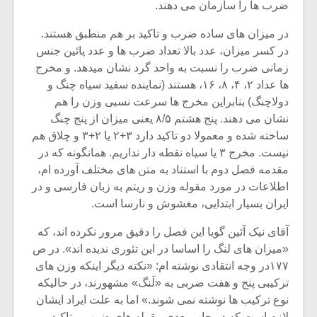
ضرب ها را سازمان می دهند.
در میزان های ساده ضرب و تاکید بر هم منطبق هستند.
در کسر میزان، عدد بالا تعداد ضرب ها و عدد پائین جنس
زمانی ضرب را نسبت به واحد گرد نشان میدهد. و مخرج
ها عداد ۲، ۴، ۸، ۱۶، هستند (نماینده سفید سیاه چنگ و
دولاچنگ) بنابراین مخرج ها سرعت نسبی وزن را هم
نشان می دهند. پنج هشتم ۸/۵ یعنی میزان از پنج چنگ
ساخته شده و معمولا دو تاکید دارد ۳+۲ یا ۲+۳ و چلاق هم
نیست. مخرج ۳ یا سیاه نقطه دار نداریم. همانگونه که در
مقدمه فصل دوم با استناد به متن های مختلف آورده ام،
اطلاعات در مورد مقوله وزن و ریتم به زبان فارسی و در
ایران بسیار ابتدایی، مغشوش و نارسا است.
میکلوش روژا
موریس ژار
آقای نیک آئین گویا این فصل را دقیق مرور نکرده اند، که
«میزان های لنگ را اساسا در این تئوری ندیده اند». در ص
۱۷۷در وجه انتقادی نوشته ام: «نکته دیگر اینکه وزن های
ترکیبی پنج و هفت ضربی به «لَنگ» مشهورند، در حالیکه
یادداشتی بر موسیقی
دوره آموزش
نوع ترکیب ها نوشته نمی شوند.» اما به علت ایراد ایشان
متن فیلم «متری
موسیقی بر
لازم است که در چاپ بعدی مقوله های ضرب و تاکید