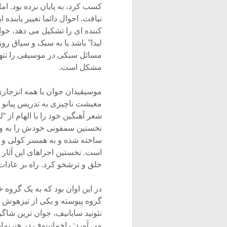
کسب کرد، به پایان برده بود. ام
نیافت. احوال دائما تغییر یابند
کننده ای را تشکیل می دهد، خوا
لیدا” باشد یا به سبک و سیاق روز
مسائل سبکی در موسیقی را تنها 
مشکل است.
موسیقیدان جوان با همه انزجاری
معیشت ناچیزی به تدریس پیانو 
شعر آهنگین خود را با الهام از 
نخستین سمفونی خودش را به وج
ساخته شده و به همسر کولی و ز
است. نخستین اجراهای این آثار ج
خلق و ترشخو کرد. راه بر عادات
در این اوان بود که به یک گروه
گروه پیوسته و یکی از تیزهو
نئونید سابانیف، جوان ترین شاگ
می آورد: راخمانینوف در هنرنم