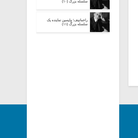
سلسله بزرگ (۱۰)
راخمانینف؛ واپسین نماینده یک
سلسله بزرگ (۱۱)