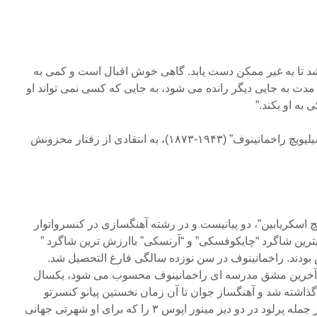
د تا به غیر ممکن دست یابد. گاهی خوش اقبال است و کمی به
دت به جایی دیگر رانده می شود، به جایی که کسی نمی تواند او
 به او بکند.”
آنچه خواندید، پاسخ “سرگئی واسیلیویچ راخمانینوف” (۱۹۴۳-۱۸۷۳)، به انتقادی از رفتار محزونش
یچ اسکریابین”، دو پیانیست و در رشته آهنگسازی در کنسرواتوار
هترین شاگرد “چایکوفسکی” و “آرنسکی” باارزش ترین شاگرد ”
بودند. راخمانینوف در سن نوزده سالگی فارغ التحصیل شد.
 که آخرین مشق مدرسه ای راخمانینوف محسوب می شود، یکسال
به مورد اجرا گذاشته شد و آهنگساز جوان تا آن زمان نخستین پیانو کنسرتو
اپوس ۱ و پنج قطعه برای پیانو از جمله پرلود در دو دیز مینور اپوس ۳ را که برای او شهرتی جهانی