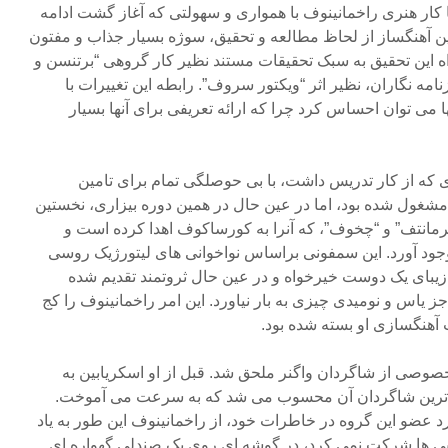
ا کار هنری راخمانینوف با همواری و سهولتی که آغاز گشت ادامه
ه این آهنگساز از لحاظ مطالعه و تحقیق، سوژه بسیار جذاب و مفتون
ه این تحقیق به سبک تحقیقات مستند نظیر کار گروهی “برتنسن و
نامه نگاران، نظیر اثر “ویکتور سروف”. رابطه این تغییرات با
می توان احساس کرد چرا که ارائه تعریفی برای آنها بسیار
 که از کار تدریس داشت، با بی حوصلگی تمام برای تامین
مشغول شده بود، اما در عین حال در همین دوره بیزاری، نخستین
“لرمانتف” و “چخوف”، که آنرا به کورساکوف اهدا کرده است و
ود آورد. این سمفونی براساس نواخوانی های لیتورژیک روسی
یبای یک دوست خیرخواه و در عین حال ثروتمند تقدیم شده
ز یاس و نومیدی چیزی به بار نیاورد. این امر راخمانینوف را کج
 آهنگسازی او بسته شده بود.
 خصوصی از شاگردان واگنر ملحق شد. قبل از او اسکریابین به
ش ترین شاگردان آن محسوب می شد که به سرعت می آموخت.
رد عضو این گروه در خاطرات خود، از راخمانینوف این طور به یاد
ایی ها شرکت نمی کرد، در گوشه ای روی یک صندلی گهواره ای