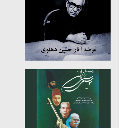
میکلوش روژا
موریس ژار