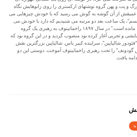
گ و پت و پهن گروه نوشتهای ارکستری را روی زانوهایش نگاه
عمیقش از آن گوشه به گوش می رسید که با خودش چیزهایی می
ویسم”، یک ساعت بعد دو مرتبه می شنیدیم که دارد با خودش می
گوید: “هنوز هشتصد صفحه باقی مانده است.” در سال ۱۸۹۷ راخمانینوف به رهبری یک گروه
ایشی و تجربی آغاز کرده بود منصوب گردید و در این گروه بود که
ئودور شالیاپین”، سراینده کبیر باس. شالیاپین بزرگترین نقش
یس گودونف” را تحت رهبری راخمانینوف آموخت. دوستی این دو
امه یافت.
کش
ها