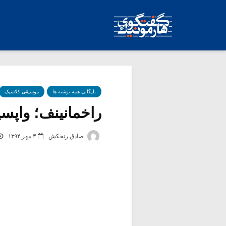
بایگانی همه نوشته ها
موسیقی کلاسیک
راخمانینف؛ واپسی
صادق رنجکش
۳ مهر ۱۳۹۴