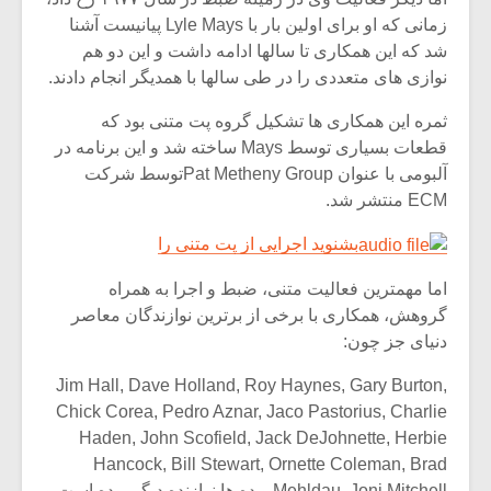
شیش و نیم»
موسیقی فی
برگزار می 
زمانی که او برای اولین بار با Lyle Mays پیانیست آشنا
شد که این همکاری تا سالها ادامه داشت و این دو هم
اگر نمی توانی
سکانسی به 
نوازی های متعددی را در طی سالها با همدیگر انجام دادند.
مشهورترین باشی،
موسیقی فیلم 
بدنام ترین باش
ثمره این همکاری ها تشکیل گروه پت متنی بود که
قطعات بسیاری توسط Mays ساخته شد و این برنامه در
آلبومی با عنوان Pat Metheny Groupتوسط شرکت
ECM منتشر شد.
بشنوید اجرایی از پت متنی را
اما مهمترین فعالیت متنی، ضبط و اجرا به همراه
گروهش، همکاری با برخی از برترین نوازندگان معاصر
دنیای جز چون:
Jim Hall, Dave Holland, Roy Haynes, Gary Burton,
Chick Corea, Pedro Aznar, Jaco Pastorius, Charlie
Haden, John Scofield, Jack DeJohnette, Herbie
Hancock, Bill Stewart, Ornette Coleman, Brad
Mehldau, Joni Mitchell و ده ها نوازنده دیگر بوده است و