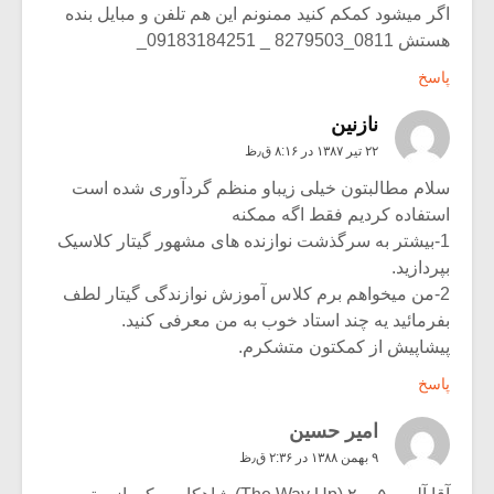
اگر میشود کمکم کنید ممنونم این هم تلفن و مبایل بنده
هستش 0811_8279503 _ 09183184251_
پاسخ
نازنین
۲۲ تیر ۱۳۸۷ در ۸:۱۶ ق٫ظ
سلام مطالبتون خیلی زیباو منظم گردآوری شده است
استفاده کردیم فقط اگه ممکنه
1-بیشتر به سرگذشت نوازنده های مشهور گیتار کلاسیک
بپردازید.
2-من میخواهم برم کلاس آموزش نوازندگی گیتار لطف
بفرمائید یه چند استاد خوب به من معرفی کنید.
پیشاپیش از کمکتون متشکرم.
پاسخ
امیر حسین
۹ بهمن ۱۳۸۸ در ۲:۳۶ ق٫ظ