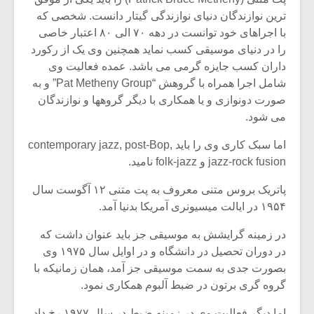
ترین نوازندگان دنیای نوازندگی گیتار دانست. شخصی که
با اجراهای خود توانست در دهه ۷۰ الی ۸۰ اعتبار خاصی
را در دنیای موسیقی کسب نماید همچنین وی یک از رکورد
داران کسب جایزه گرمی می باشد. عمده فعالیت وی
شامل اجرا همراه با گروهش “Pat Metheny Group” و به
صورت دونوازی و یا همکاری با دیگر گروهها و نوازندگان
می شود.
اما سبک کاری وی را باید contemporary jazz, post-Bop,
jazz-rock fusion و folk-jazz نامید.
پاتریک بروس متنی معروف به پت متنی ۱۲ آگوست سال
۱۹۵۴ در ایالت میسیونری آمریکا بدنیا آمد.
میکلوش روژا
موریس ژار
در زمینه گرایشش به موسیقی جز باید عنوان داشت که
در دوران تحصیل در دانشگاه و در اوایل سال ۱۹۷۵ وی
بصورت جدی به سمت موسیقی جز آمد، همان زمانیکه با
گروه گری برتون در ضبط آلبوم همکاری نمود.
یادداشتی بر موسیقی
دوره آموزش
متن فیلم «متری
موسیقی بر
اما دیگر فعالیت وی در زمینه ضبط در سال ۱۹۷۷ رخ داد،