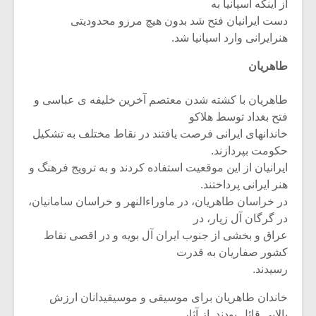
شیش و نیم»
موسیقی فی
از اینکه اسپانیا به
برگزار می 
دست ایرانیان فتح شد بدون هیچ مرزو محدودیتی
هنرایرانی وارد اسپانیا شد.
اگر نمی توانی
سکانسی به 
مشهورترین باشی،
موسیقی فیلم 
طاهریان
بدنام ترین باش
طاهریان با کشته شدن معتصم آخرین خلیفه ی عباسی و
فتح بغداد توسط هلاکو
خاندانهای ایرانی فرصت یافتند در نقاط مختلف به تشکیل
حکومت بپردازند.
ایرانیان از این موقعیت استفاده کردند و به ترویج فرهنگ و
هنر ایرانی پرداختند.
در خراسان طاهریان، در ماوراءالنهر و خراسان سامانیان،
در گرگان آل زیار، در
عراق و بخشی از جنوب ایران آل بویه و در اقصی نقاط
کشور صفاریان به قدرت
رسیدند.
خاندان طاهریان برای موسیقی و موسیقیدانان ارزش
بالایی قائل بودند. از آثار