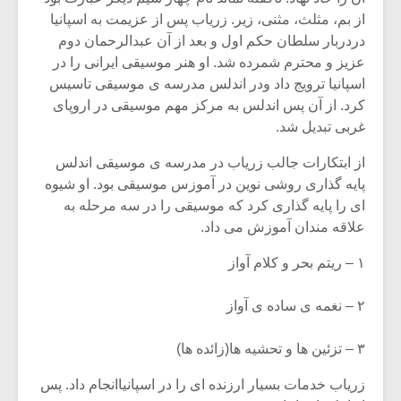
از بم، مثلث، مثنی، زیر. زریاب پس از عزیمت به اسپانیا
دردربار سلطان حکم اول و بعد از آن عبدالرحمان دوم
عزیز و محترم شمرده شد. او هنر موسیقی ایرانی را در
اسپانیا ترویج داد ودر اندلس مدرسه ی موسیقی تاسیس
کرد. از آن پس اندلس به مرکز مهم موسیقی در اروپای
غربی تبدیل شد.
از ابتکارات جالب زریاب در مدرسه ی موسیقی اندلس
پایه گذاری روشی نوین در آموزس موسیقی بود. او شیوه
ای را پایه گذاری کرد که موسیقی را در سه مرحله به
علاقه مندان آموزش می داد.
۱ – ریتم بحر و کلام آواز
میکلوش روژا
موریس ژار
۲ – نغمه ی ساده ی آواز
۳ – تزئین ها و تحشیه ها(زائده ها)
یادداشتی بر موسیقی
دوره آموزش
زریاب خدمات بسیار ارزنده ای را در اسپانیاانجام داد. پس
متن فیلم «متری
موسیقی بر