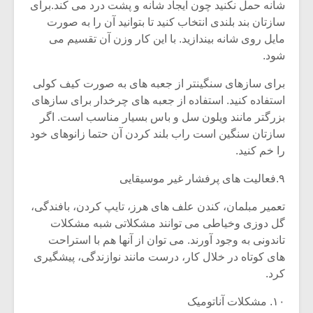
شیش و نیم»
موسیقی فی
شانه حمل نکنید چون ایجاد شانه و پشت درد می کند.برای
برگزار می 
سازتان بند بلندی انتخاب کنید تا بتوانید آن را به صورت
مایل روی شانه بیندازید. با این کار وزن آن تقسیم می
اگر نمی توانی
سکانسی به 
شود.
مشهورترین باشی،
موسیقی فیلم 
بدنام ترین باش
برای سازهای سنگینتر از جعبه های به صورت کیف کولی
استفاده کنید. استفاده از جعبه های چرخدار برای سازهای
بزرگتر مانند ویلون سل و باس بسیار مناسب است. اگر
سازتان سنگین است راب بلند کردن آن حتما زانوهای خود
را خم کنید.
۹.فعالیت های پرفشار غیر موسیقایی
تعمیر مبلمان، کندن علف های هرز، تایپ کردن، بافندگی،
گل دوزی وخیاطی می توانند مشکلاتی شبه مشکلات
تاندونی به وجود آورند. می توان از آنها هم با استراحت
های کوتاه در خلال کار، درست مانند نوازندگی، پیشگیری
کرد.
۱۰. مشکلات آناتومیک