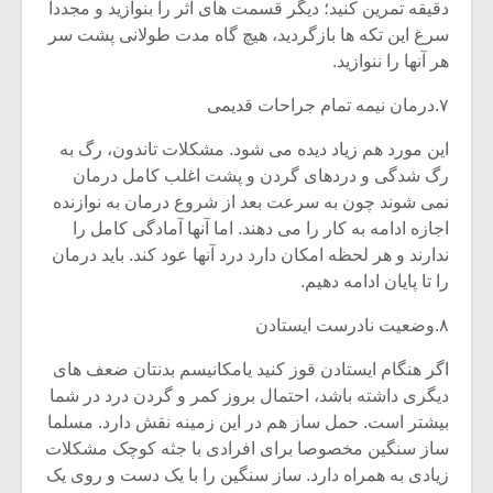
دقیقه تمرین کنید؛ دیگر قسمت های اثر را بنوازید و مجددا
سرغ این تکه ها بازگردید، هیچ گاه مدت طولانی پشت سر
هر آنها را ننوازید.
۷.درمان نیمه تمام جراحات قدیمی
این مورد هم زیاد دیده می شود. مشکلات تاندون، رگ به
رگ شدگی و دردهای گردن و پشت اغلب کامل درمان
نمی شوند چون به سرعت بعد از شروع درمان به نوازنده
اجازه ادامه به کار را می دهند. اما آنها آمادگی کامل را
ندارند و هر لحظه امکان دارد درد آنها عود کند. باید درمان
را تا پایان ادامه دهیم.
۸.وضعیت نادرست ایستادن
میکلوش روژا
موریس ژار
اگر هنگام ایستادن قوز کنید یامکانیسم بدنتان ضعف های
دیگری داشته باشد، احتمال بروز کمر و گردن درد در شما
بیشتر است. حمل ساز هم در این زمینه نقش دارد. مسلما
ساز سنگین مخصوصا برای افرادی با جثه کوچک مشکلات
یادداشتی بر موسیقی
دوره آموزش
متن فیلم «متری
موسیقی بر
زیادی به همراه دارد. ساز سنگین را با یک دست و روی یک