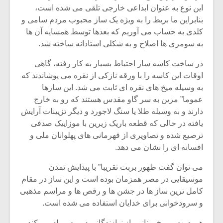
شیش و نیم»
موسیقی فی
این نوع به عنوان ابداعی خارجی تلقی می شده است،
برگزار می 
بنابراین ما بربط را به ویژه یک ساز محبوب مردم سامی و
اگر نمی توانی
سکانسی به 
کلدی به حساب می آوریم که بعدها توسط همسایه آن ها
مشهورترین باشی،
موسیقی فیلم 
به سومری ها اصلاح و به شکلی استادانه ساخته شد.
بدنام ترین باش
در ساخت کاسه ساز احتیاط بسیار به کار رفته، گاهی
اوقات این کاسه را با ورقه نازکی از نقره می پوشاندند که
به وسیله میخ های نقره ای ثابت می شد. این سازها
عموما” مزین به سر گاو مقدس هستند که رو به خارج
دارند و به وسیله طلا یا سنگ لاجورد و دیگر تزیینات آرایش
یافته در حالی که قطعه باریک زیرین با موزاییک صدفی
ترصیع شده و تصاویری از قهرمانی های پهلوانان ملی و
افسانه ای را نشان می دهد.
می توان گفت ظهور بربت تقریبا” با پیدایش تمدن
موسیقایی در مصر همزمان بوده است و این ساز در مقام
کامل ترین ساز ها در جشن ها و رقص ها و مراسم مذهبی
و سرودخوانی برای خدایان استفاده می شده است.
هرودوت مورخ یونانی، از نوازندگانی در مصر یاد می کند