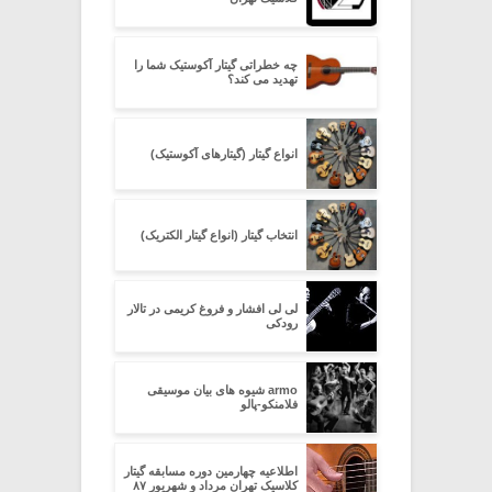
چه خطراتی گیتار آکوستیک شما را
تهدید می کند؟
انواع گیتار (گیتارهای آکوستیک)
انتخاب گیتار (انواع گیتار الکتریک)
لی لی افشار و فروغ کریمی در تالار
رودکی
armo شیوه های بیان موسیقی
فلامنکو-پالو
اطلاعیه چهارمین دوره مسابقه گیتار
کلاسیک تهران مرداد و شهریور ۸۷