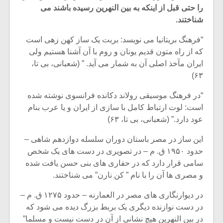
را حتی قبل از اینکه به بین النهرین رسیده باشند می
شناختند.
“فرهنگ بریتانیا می نویسد: بربت یک ساز کهن زهی است
که از راه متون قدیم یونان و روم با آن آشنا هستیم ولی
ایران مآخذ اصلی آن به شمار می آید. ” (شعبانی، بی تا،
۶۳)
“در فرهنگ موسیقی رولاند دکانده فرانسوی نوشته شده
است: لوت ارتباط کامل با سازی از ایران و یا عرب بنام
عود دارد.” (شعبانی، بی تا، ۶۳)
این ساز در مصر باستان دوران سلسله دوازدهم شاهی –
حدود ۱۹۵۰ ق. م – در تصویری در دست های یک شخص
میکلوش روژا
موریس ژار
سامی قرار دارد که در حفاری های بنی حسن یافت شده
و مصری ها آن را با نام ” کن نارن” می شناختند.
در دیوارنگاری های مصر در العمارنه – حدود ۱۲۷۵ ق. م –
یادداشتی بر موسیقی
دوره آموزش
در دست نوازنده دیگری یک بربط بزرگ دیده می شود که
متن فیلم «متری
موسیقی بر
در بین النهرین هیچ نشانی از آن در دست نیست و مسلما”