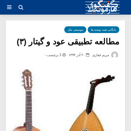
بایگانی همه نوشته ها
موسیقی ملل
مطالعه تطبیقی عود و گیتار (۳)
مریم غفاری
۲۰ آذر ۱۳۹۴
3 برچسب -