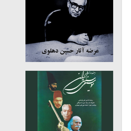
میکلوش روژا
موریس ژار