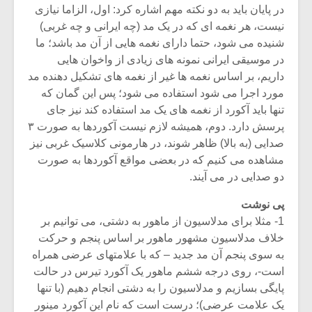
در پایان باید به دو نکته مهم اشاره کرد: اول، الزاما نیازی
نیست، هر نغمه ای که در یک مد (چه ایرانی و چه غربی)
شنیده می شود، حتما دارای نغمه هایی از آن مد باشد؛‌ ما
در موسیقی ایرانی نمونه های زیادی از واخوان هایی
داریم، بر اساس نغمه ها غیر از نغمه های تشکیل دهنده مد
مورد اجرا می شود استفاده می شود؛ پس این گمان که
تنها باید آکورد از نغمه های یک مد استفاده کند نیز جای
پرسش دارد. دوم، همیشه لازم نیست آکوردها به صورت ۳
صدایی (به بالا) ظاهر شوند، در هارمونی کلاسیک غربی نیز
مشاهده می کنیم که در بعضی مواقع آکوردها به صورت
دو صدایی در می آیند.
پی نوشت
1- مثلا برای مدلاسیون از ماهور به دشتی، می توانیم بر
خلاف مدلاسیون مشهور ماهور بر اساس پنجم و حرکت
به سوی پنجم آن مد جدید – که با علامتهای عرضی همراه
است-، روی درجه ششم ماهور یک آکورد تیرس در حالت
پایگی بسازیم و مدلاسیون را به دشتی انجام دهیم (با تنها
یک علامت عرضی)؛ درست است که نام این آکورد مینور