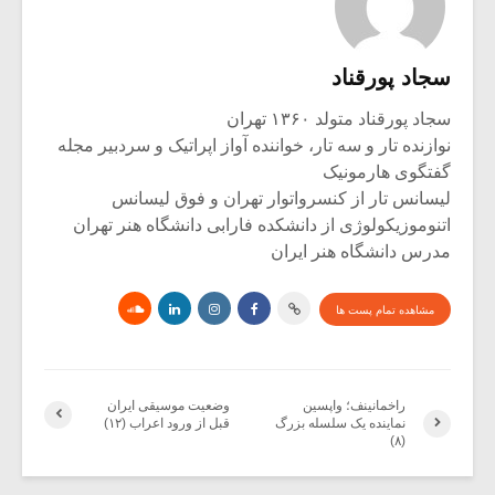
سجاد پورقناد
سجاد پورقناد متولد ۱۳۶۰ تهران
نوازنده تار و سه تار، خواننده آواز اپراتیک و سردبیر مجله
گفتگوی هارمونیک
لیسانس تار از کنسرواتوار تهران و فوق لیسانس
اتنوموزیکولوژی از دانشکده فارابی دانشگاه هنر تهران
مدرس دانشگاه هنر ایران
مشاهده تمام پست ها
راخمانینف؛ واپسین
وضعیت موسیقی ایران
نماینده یک سلسله بزرگ
قبل از ورود اعراب (۱۲)
(۸)