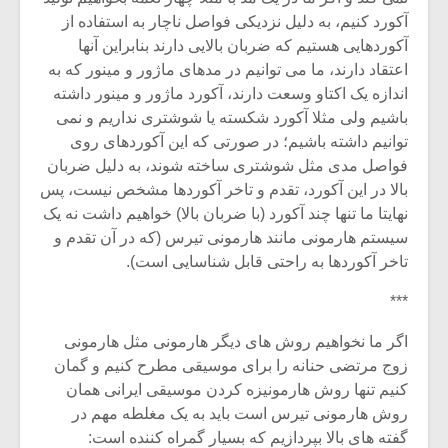
آکورد کنیم، به دلیل نزدیکی فواصل ناچار به استفاده از
آکوردهایی هستیم که ضربان بالایی دارند بنابراین آنها
اعتقاد دارند، ما می توانیم در مدهای ماژور و مینور که به
اندازه یک اکتاو وسعت دارند، آکورد ماژور و مینور داشته
باشیم ولی مثلا آکورد شکسته یا شوشتری نداریم و نمی
توانیم داشته باشیم؛ در صورتی که این آکوردهای روی
فواصل مدی مثل شوشتری ساخته شوند، به دلیل ضربان
بالا در این آکورد، تقدم و تاخر آکوردها مشخص نیست، پس
نهایتا ما تنها چند آکورد (با ضربان بالا) خواهیم داشت نه یک
سیستم هارمونی مانند هارمونی تیرس (که در آن تقدم و
تاخر آکوردها به راحتی قابل شناسایی است).
***
میکلوش روژا
موریس ژار
اگر ما نخواهیم روش های دیگر هارمونی مثل هارمونی
زوج مرتضی حنانه را برای موسیقی مطرح کنیم و گمان
کنیم تنها روش هارمونیزه کردن موسیقی ایرانی همان
یادداشتی بر موسیقی
دوره آموزش
روش هارمونی تیرس است باید به یک مغلطه مهم در
متن فیلم «متری
موسیقی بر
گفته های بالا بپردازیم که بسیار گمراه کننده است: