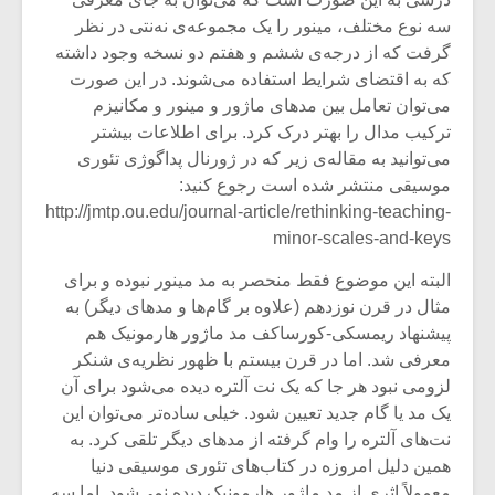
سه نوع مختلف، مینور را یک مجموعه‌ی نه‌نتی در نظر
گرفت که از درجه‌ی ششم و هفتم دو نسخه وجود داشته
که به اقتضای شرایط استفاده می‌شوند. در این صورت
می‌توان تعامل بین مدهای ماژور و مینور و مکانیزم
ترکیب مدال را بهتر درک کرد. برای اطلاعات بیشتر
می‌توانید به مقاله‌ی زیر که در ژورنال پداگوژی تئوری
موسیقی منتشر شده است رجوع کنید:
http://jmtp.ou.edu/journal-article/rethinking-teaching-
minor-scales-and-keys
البته این موضوع فقط منحصر به مد مینور نبوده و برای
مثال در قرن نوزدهم (علاوه بر گام‌ها و مدهای دیگر) به
پیشنهاد ریمسکی-کورساکف مد ماژور هارمونیک هم
معرفی شد. اما در قرن بیستم با ظهور نظریه‌ی شنکر
لزومی نبود هر جا که یک نت آلتره دیده می‌شود برای آن
یک مد یا گام جدید تعیین شود. خیلی ساده‌تر می‌توان این
نت‌های آلتره را وام گرفته از مدهای دیگر تلقی کرد. به
همین دلیل امروزه در کتاب‌های تئوری موسیقی دنیا
معمولاً اثری از مد ماژور هارمونیک دیده نمی‌شود. اما سه