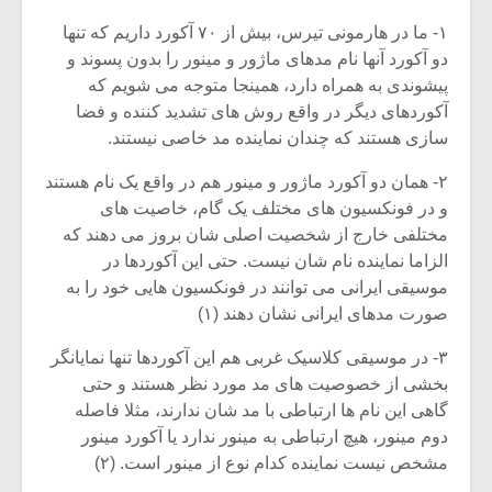
شیش و نیم»
موسیقی فی
برگزار می 
۱- ما در هارمونی تیرس، بیش از ۷۰ آکورد داریم که تنها
دو آکورد آنها نام مدهای ماژور و مینور را بدون پسوند و
اگر نمی توانی
سکانسی به 
پیشوندی به همراه دارد، همینجا متوجه می شویم که
مشهورترین باشی،
موسیقی فیلم 
آکوردهای دیگر در واقع روش های تشدید کننده و فضا
بدنام ترین باش
سازی هستند که چندان نماینده مد خاصی نیستند.
۲- همان دو آکورد ماژور و مینور هم در واقع یک نام هستند
و در فونکسیون های مختلف یک گام، خاصیت های
مختلفی خارج از شخصیت اصلی شان بروز می دهند که
الزاما نماینده نام شان نیست. حتی این آکوردها در
موسیقی ایرانی می توانند در فونکسیون هایی خود را به
صورت مدهای ایرانی نشان دهند (۱)
۳- در موسیقی کلاسیک غربی هم این آکوردها تنها نمایانگر
بخشی از خصوصیت های مد مورد نظر هستند و حتی
گاهی این نام ها ارتباطی با مد شان ندارند، مثلا فاصله
دوم مینور، هیچ ارتباطی به مینور ندارد یا آکورد مینور
مشخص نیست نماینده کدام نوع از مینور است. (۲)