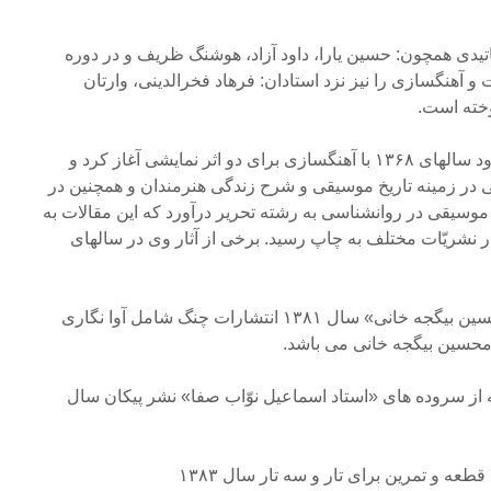
ساتیدی همچون: حسین یارا، داود آزاد، هوشنگ ظریف و در دوره
 آهنگسازی را نیز نزد استادان: فرهاد فخرالدینی، وارتان
وخته است.
وی فعالیّت حرفه ای خود از حدود سالهای ۱۳۶۸ با آهنگسازی برای دو اثر نمایشی آغاز کرد و
در زمینه تاریخ موسیقی و شرح زندگی هنرمندان و همچنین در
وسیقی در روانشناسی به رشته تحریر درآورد که این مقالات به
ر نشریّات مختلف به چاپ رسید. برخی از آثار وی در سالهای
کتابِ «برگزیده آثار استاد غلامحسین بیگجه خانی» سال ۱۳۸۱ انتشارات چنگ شامل آوا نگاری
امحسین بیگجه خانی می باشد.
خت» آوا نگاری ۱۱۰ ترانه از سروده های «استاد اسماعیل نوّاب صفا» نشر پیکان سال