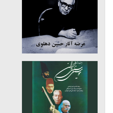
میکلوش روژا
موریس ژار