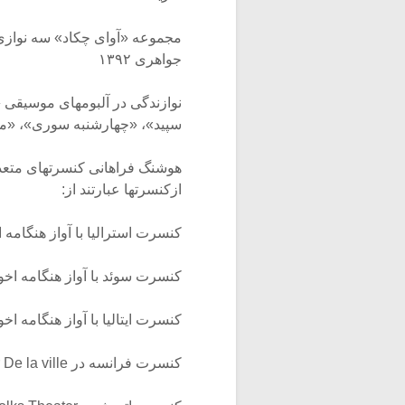
مجموعه «آوای چکاد» سه نوازی ت
جواهری ۱۳۹۲
نوازندگی در آلبومهای موسیق
سپید»، «چهارشنبه سوری»، «م
هوشنگ فراهانی کنسرتهای متعددی
ازکنسرتها عبارتند از:
کنسرت استرالیا با آواز هنگامه اخوا
کنسرت سوئد با آواز هنگامه اخوان ۲
کنسرت ایتالیا با آواز هنگامه اخوان 
کنسرت فرانسه در Theater De la ville شهر پاریس، ۱۳۸۳