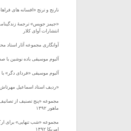
نارنج و ترنج «افسانه های فراهان» سال ۱۳۸۴ انتشا
انتشارات آوای کلار
آوانگاری مجموعه آثار استاد م
آلبوم موسیقی باده نوشین با صدای سالار عقی
آلبوم موسیقی «فردای دگر» با صدای سینا س
«ردیف استاد اسماعیل مهرتاش» با صدای محمد من
مجموعه «پنج تصنیف از تصانیف
ماهور ۱۳۹۲
مجموعه «شب تنهایی» برای ارک
امریکا ۱۳۹۲