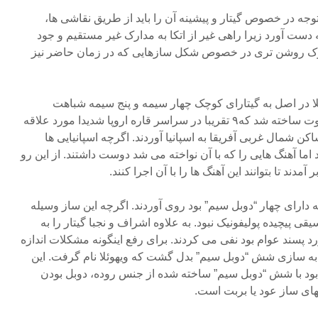
ه در خصوص گیتار و پیشینه آن را باید از طریق نقاشی ها،
ست آورد زیرا راهی غیر از اتکا به مدارک غیر مستقیم و جود
 اما با شروع قرن ۱۶ مدارک روشن تری در خصوص شکل سازهایی که در زمان حاضر نیز
ئلا در اصل به گیتارای کوچک چهار سیمه و پنج سیمه شباهت
داشت. در قرن ۱۶ سازی بنام لوت ساخته شد که۹ تقریبا در سراسر قاره اروپا شدیدا مورد علاقه
ن شمال غربی آفریقا به اسپانیا آوردند. اگرچه اسپانیایی ها
 اما آهنگ هایی را که با آن نواخته می شد دوست داشتند. از این رو
ند تا بتوانند این آهنگ ها را با آن اجرا کنند.
 دارای چهار “دوبل سیم” بود روی آوردند. اگرچه این ساز وسیله
ی پیچیده پولیفونیک نبود. به علاوه اشراف و نجبا گیتار را به
 پسند عوام بود نفی می کردند. برای رفع اینگونه مشکلات اندازه
 به سازی شش “دوبل سیم” بدل گشت که ویهوئلا نام گرفت. این
بود با شش “دوبل سیم” ساخته شده از جنس روده، دوبل بودن
های ساز عود یا بربت است.