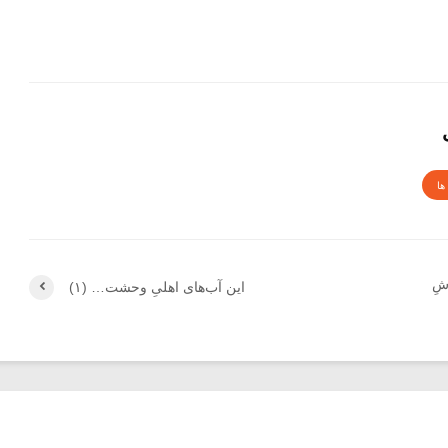
ها
شِ
این آب‌های اهلیِ وحشت… (۱)