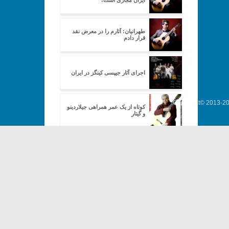
ایران مجازی است!
طهرانیان: آثارم را در معرض نقد
قرار دادم
اجرای آثار جیپسی کینگز در ایران
Copyright© 2013-202
کوتاه از یک عمر همراهی جیلاردینو
و گیتار
کارگاه گیتارکلاسیک به مناسبت
سالگرد تولد هیتور ویلا لوبوس
کنسرت مجدد زند آوه در خانه
هنرمندان
تکنیکهای گیتار (۱)