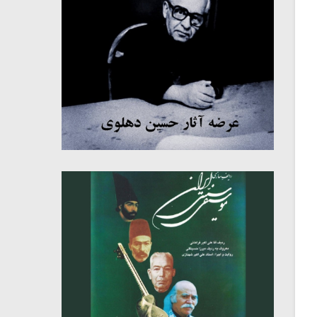
میکلوش روژا
موریس ژار