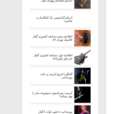
تدسکو آهنگساز یهودی گیتار
انریکو گراندوس، یک آهنگساز بد
شانس!
اطلاعیه پنجم مسابقه کشوری گیتار
کلاسیک تهران ۸۷
اطلاعیه اول مسابقه کشوری گیتار
جَز-بلوز (پاییز۸۷)
گفتگو با فروغ کریمی و حامد
پورساعی
کریمی: ویبراسیون سونوریته ساز را
بهتر نمیکند!
پورساعی: با تغییر کوک با گیتار