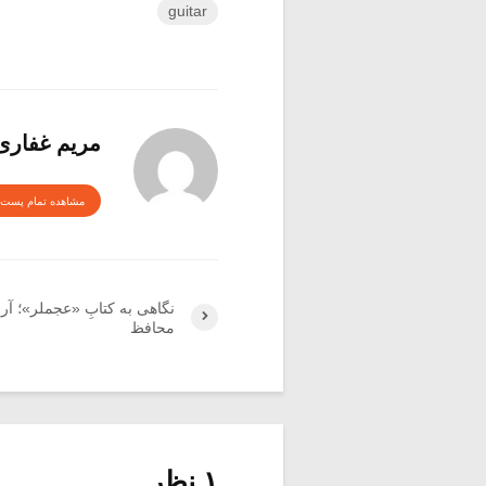
guitar
مریم غفاری
مشاهده تمام پست 
نگاهی به کتابِ «عجملر»؛ آر
محافظ
۱ نظر