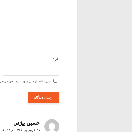
نام
*
ذخیره نام، ایمیل و وبسایت من در مر
حسين بيژني
۲۸ فروردین ۱۳۸۷ در ۱۱:۱۸ ب٫ظ