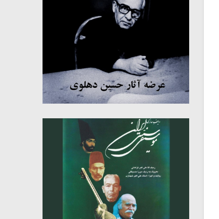
میکلوش روژا
موریس ژار