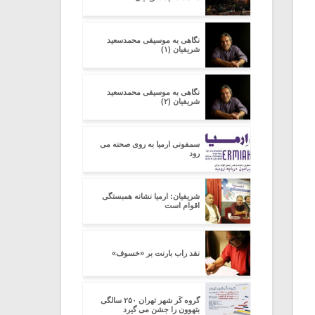
نگاهی به موسیقی محمدسعید
شریفیان (۱)
نگاهی به موسیقی محمدسعید
شریفیان (۲)
سمفونی ارمیا به روی صحنه می
رود
شریفیان: ارمیا نشانه همبستگی
اقوام است
نقد راب بارنت بر «خسوف»
گروه کُر شهر تهران ۲۵۰ سالگی
بتهوون را جشن می گیرد