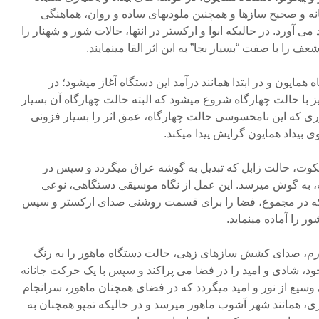
انه و صحیح سازها و همچنین ملودیهای ساده و روان، هماهنگی
می آورد. در حالیکه ابوا و ارکستر در انتها، حالات شور و شهنار را
 را با صفت “بسیار بجا” به این اثر القا مینمایند.
 همایون و در ابتدا همانند درآمد این دستگاه آغاز میشود؛ در
ا حالت چهارگاه شروع میشود که البته حالت چهارگاه آن بسیار
 که این نامحسوسی حالت چهارگاه، عمق اثر را بسیار فزونی
بیداد همایون گرایش پیدا میکند.
 سکوت، حالت زابل که تبدیل به گوشه عراق میگردد و سپس در
ت، به گوش میرسد. این عمل از نگاه موسیقی دستگاهی، نوعی
 که در مجموع، فضا را برای قسمت روشنی صدای ارکستر و سپس
 را آماده مینماید.
رم، صدای کشش سازهای زهی، حالت دستگاه ماهور را به رنگ
د، شادی و امید را در فضا می پراکند و سپس با یک حرکت جانانه
یع از نور و امید میگردد که در فضای همچنان ماهور، سرانجام
زی، همانند شهر آشوب ماهور میرسد و در حالیکه تمپو همچنان به