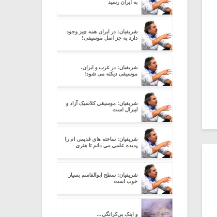
به ایران رسید
شریفیان: در ایران همه چیز وجود
دارد به جز اصل موسیقی!
شریفیان: در غرب و ایران،
موسیقی دیکته می شود!
شریفیان: موسیقی کلاسیک آزاد و
لیبرال است
شریفیان: ساخته های قدیمی ام را
پدیده علمی می دانم تا هنری
شریفیان: سطح ابوالقاسم بسیار
خوب است
و اینک بی‌کرانگی…