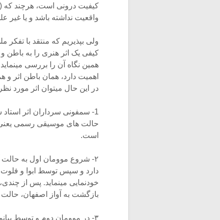
کیفیت درونی است، هرچند که (مم
واقعیت نداشته باشد و یا غیر 
ولی بپذیریم که منتقد با تفکر مل
کیفی یک اثر هنری را به باطن و 
همین نگاه آن را بررسی مینمای
اهمیت دارد، همان باطن اثر و ه
در این حال میتوان اثر مورد نظر 
1- سمفونی سرداران اثر استاد ش
حالت های موسیقی رسمی یعنی ه
است.
۲- شروع موومان اول به حالت 
دارد و سپس توسط ابوا و فلوت، 
خودنمایی مینماید. پس از چندی،
بازگشت به آواز اصفهان، حالت زی
۳- در موومان دوم و توسط پیانو