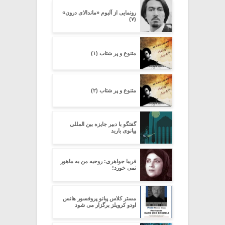
رونمایی از آلبوم «ماندالای درون»
(۷)
متنوع و پر شتاب (۱)
متنوع و پر شتاب (۲)
گفتگو با دبیر جایزه بین المللی
پیانوی باربد
فریبا جواهری: روحیه من به ماهور
نمی خورد!
مستر کلاس پیانو پروفسور هانس
اودو کرویلز برگزار می شود