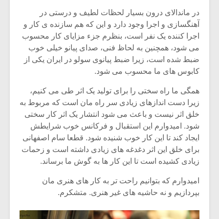
در ماندالای درون بسیار لحظات لطیف و درستی در
آهنگسازی و اجرا وجود دارد و این که هم سازنده ی کار و
اجرا کننده یک نفر است، بنظرم جزء مزایای کار محسوب
می شود، همچنین به لحاظ فنی، صدای پیانو خیلی خوب
ضبط شده است، زیرا ضبط پیانوی سولو در ایران یکی از
کابوس های ما محسوب می شود.
همگی ما راه سختی را برای تولید یک اثر طی می کنیم،
زیرا دست اندازهای زیادی سر راه مان است که مربوط به
خلق اثر نیست و باعث می شود انتشار یک اثر کار سختی
شود. امیدوارم این استقبال و فرکانس خوب شرایطش
ایجاد کند تا این کار خوب شنیده شود. قطعا سام اصفهانی
برای خلق این اثر دغدغه های زیادی داشته است و زحمات
میکلوش روژا
موریس ژار
زیادی کشیده است تا این کار ها به گوش ما برساند.
امیدوارم که بتوانیم راحت تر به کار های هنری مان
بپردازیم و نه حاشیه های غیر هنری. متشکرم.
یادداشتی بر موسیقی
دوره آموزش
متن فیلم «متری
موسیقی بر