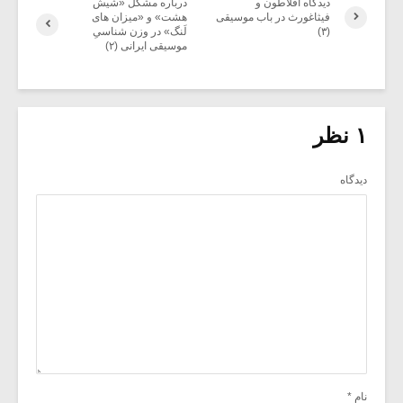
دیدگاه افلاطون و
درباره مشکل «شیش
فیثاغورث در باب موسیقی
هشت» و «میزان های
(۳)
لَنگ» در وزن شناسیِ
موسیقی ایرانی (۲)
۱ نظر
دیدگاه
نام
*