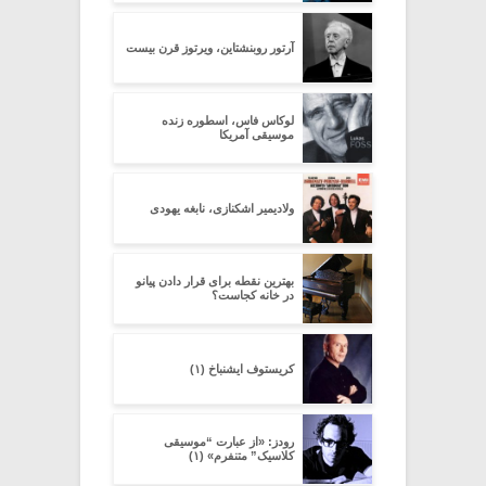
آرتور روبنشتاین، ویرتوز قرن بیست
لوکاس فاس، اسطوره زنده
موسیقی آمریکا
ولادیمیر اشکنازی، نابغه یهودی
بهترین نقطه برای قرار دادن پیانو
در خانه کجاست؟
کریستوف ایشنباخ (۱)
رودز: «از عبارت “موسیقی
کلاسیک” متنفرم» (۱)