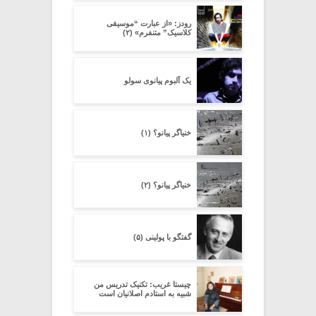
رودز: «از عبارت “موسیقی
کلاسیک” متنفرم» (۲)
یک آلبوم پیانوی سولو
خنیاگر پیانو؟ (۱)
خنیاگر پیانو؟ (۲)
گفتگو با پولینی (۵)
چیستا غریب: تکنیک تدریس من
شبیه به استادم اصلانیان است