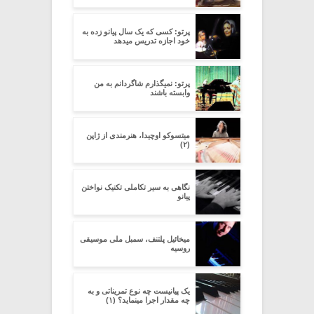
پرتو: کسی که یک سال پیانو زده به
خود اجازه تدریس میدهد
پرتو: نمیگذارم شاگردانم به من
وابسته باشند
میتسوکو اوچیدا، هنرمندی از ژاپن
(۲)
نگاهی به سیر تکاملی تکنیک نواختن
پیانو
میخائیل پلتنف، سمبل ملی موسیقی
روسیه
یک پیانیست چه نوع تمریناتی و به
چه مقدار اجرا مینماید؟ (۱)