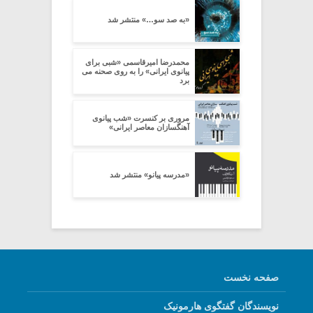
«به صد سو…» منتشر شد
محمدرضا امیرقاسمی «شبی برای
پیانوی ایرانی» را به روی صحنه می
برد
مروری بر کنسرت «شب پیانوی
آهنگسازان معاصر ایرانی»
«مدرسه پیانو» منتشر شد
صفحه نخست
نویسندگان گفتگوی هارمونیک