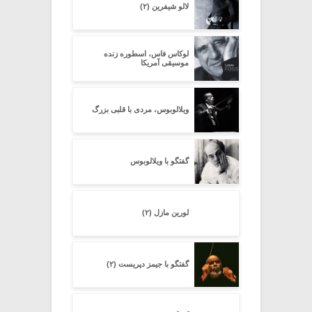
لالو شیفرین (۲)
لوکاس فاس، اسطوره زنده
موسیقی آمریکا
ویلالوبوس، مردی با قلبی بزرگ
گفتگو با ویلالوبوس
لورین مازل (۲)
گفتگو با جیمز دپریست (۲)