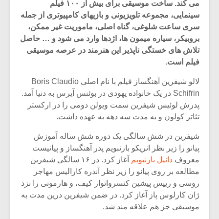
می کند. ساخت موسیقی برای بیش از ۱۰۰ فیلم
سینمایی، مجموعه تلویزیونی و بازیهای کامپیوتری از جمله
سری ساعت شلوغی، گناه اصلی، ماموریت غیر ممکن،
بروبیکر، سیاره میمون ها، اژدها وارد می شود و … حاصل
تلاش های خستگی ناپذیر این هنرمند در عرصه موسیقی
فیلم است.
لالو شیفرین آهنگساز فیلم با نام اصلی Boris Claudio
Schifrin در یک خانواده یهودی در بوئنس آیرس به دنیا آمد.
پدرش لوئیس شیفرین سمت ویولن دومی را در ارکستر
تئاتر کولون و به مدت سه دهه به عهده داشت.
شیفرین در شش سالگی یک دوره شش ساله آموزش
پیانو را زیر نظر انریکو بارنبویم پدر آهنگساز و پیانیست
میکلوش روژا
موریس ژار
معروف
دانیل بارنبویم
آغاز کرد. در ۱۶ سالگی شیفرین
مطالعه بر روی پیانو را زیر نظر آندره کارالیس مهاجر
روسی و رییس پیشین کنسرواتوار کیف، و هارمونی را نزد
ژان کارلوس پاز آغاز کرد. در ضمن شیفرین درین مدت به
یادداشتی بر موسیقی
دوره آموزش
موسیقی جز هم علاقه مند شد.
متن فیلم «متری
موسیقی بر