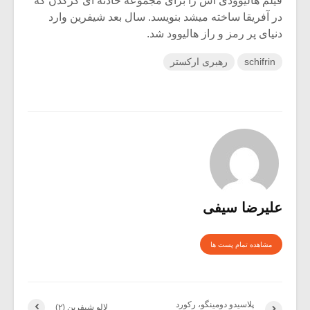
فیلم هالیوودی اش را برای مجموعه حادثه ای کرگدن که
در آفریقا ساخته میشد بنویسد. سال بعد شیفرین وارد
دنیای پر رمز و راز هالیوود شد.
schifrin
رهبری ارکستر
علیرضا سیفی
مشاهده تمام پست ها
پلاسیدو دومینگو، رکورد
لالو شیفرین (۲)