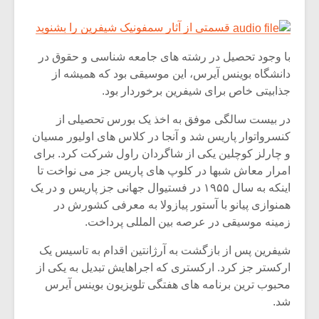
شیش و نیم»
موسیقی فی
برگزار می 
قسمتی از آثار سمفونیک شیفرین را بشنوید
اگر نمی توانی
سکانسی به 
با وجود تحصیل در رشته های جامعه شناسی و حقوق در
مشهورترین باشی،
موسیقی فیلم 
بدنام ترین باش
دانشگاه بوینس آیرس، این موسیقی بود که همیشه از
جذابیتی خاص برای شیفرین برخوردار بود.
در بیست سالگی موفق به اخذ یک بورس تحصیلی از
کنسرواتوار پاریس شد و آنجا در کلاس های اولیور مسیان
و چارلز کوچلین یکی از شاگردان راول شرکت کرد. برای
امرار معاش شبها در کلوپ های پاریس جز می نواخت تا
اینکه به سال ۱۹۵۵ در فستیوال جهانی جز پاریس و در یک
همنوازی پیانو با آستور پیازولا به معرفی کشورش در
زمینه موسیقی در عرصه بین المللی پرداخت.
شیفرین پس از بازگشت به آرژانتین اقدام به تاسیس یک
ارکستر جز کرد. ارکستری که اجراهایش تبدیل به یکی از
محبوب ترین برنامه های هفتگی تلویزیون بوینس آیرس
شد.