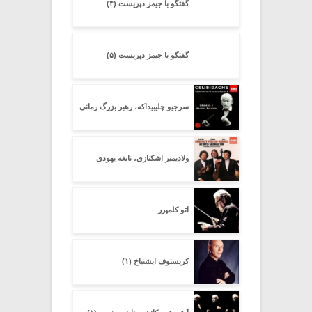
گفتگو با جیمز دپریست (۴)
گفتگو با جیمز دپریست (۵)
سرجیو چلیبیداکه، رهبر بزرگ رمانی
ولادیمیر اشکنازی، نابغه یهودی
اتو کلمپرر
کریستوف ایشنباخ (۱)