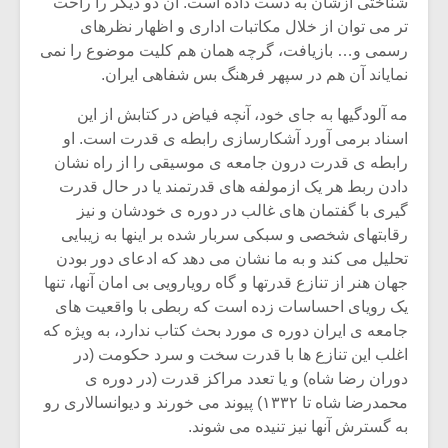
شناختی ازشان به دست داده است. آن دو دیگر را راحت
تر می توان از خلال مکاتبات اداری و اظهار نظرهای
رسمی و… بازیافت، گرچه همان هم کلیت موضوع را نمی
نمایاند آن هم در سپهر فرهنگ بس شفاهی ایران.
مه آلودگیها به جای خود، آنچه فیاض در کتابش از این
اسناد برمی آورد آشکارسازی رابطه ی قدرت است. او
رابطه ی قدرت درون جامعه ی موسیقی را از راه نشان
دادن ربط هر یک ازمولفه های قدرتمند یا در حال قدرت
گیری با گفتمان های غالب در دوره ی خودشان و نیز
رقابتهای شخصی و سبکی سربار شده بر اینها به زیبایی
تحلیل می کند و به ما نشان می دهد که ادعای دور بودن
جهان هنر از تنازع قدرتها و گاه رویارویی بی امان آنها، تنها
یک رویای احساسات زده است که ربطی با واقعیت های
میکلوش روژا
موریس ژار
جامعه ی ایران دوره ی مورد بحث کتاب ندارد، به ویژه که
اغلب این تنازع ها با قدرت سخت و سرد حکومت (در
دوران رضا شاه) و یا تعدد مراکز قدرت (در دوره ی
محمدرضا شاه تا ۱۳۳۲) پیوند می خورند و دیوانسالاری رو
یادداشتی بر موسیقی
دوره آموزش
به گسترش آنها نیز تنیده می شوند.
متن فیلم «متری
موسیقی بر