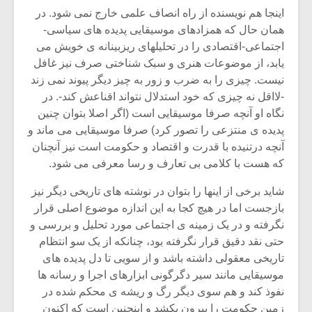
شیش و نیم»
موسیقی فی
اینجا هم نویسنده از راه انصاف علمی خارج نمی شود. در
برگزار می 
همان حال که همزادهای موسیقایی پدیده های سیاسی-
اگر نمی توانی
سکانسی به 
اجتماعی-اقتصادی را در تحلیلهای ریزبینانه ی خویش می
مشهورترین باشی،
موسیقی فیلم 
یابد، از موضوعات هنری و سبک شناختی صرف نیز غافل
بدنام ترین باش
نیست. چیزی را به ضرب و زور به چیز دیگر پیوند نمی زند
-لااقل نه چیزی که خود استدلال نتواند اقناعش کند-. در
نگاه او آنچه صرفا موسیقایی است (اگر اصلا بتوان چنین
پدیده ی منتزعی را تصور کرد) صرفا موسیقایی می ماند و
آنچه درتنیده با قدرت و اقتصاد و حکومت است نیز آنچنان
که هست با کلامی بی تعارف و رسا معرفی می شود.
شاید برخی از اینها را بتوان در نوشته های تاریخی دیگر نیز
بازجست اما در هیچ کجا به این اندازه موضوع اصلی قرار
نگرفته و در یک زمینه ی اجتماعی مورد تحلیل و بررسی و
حتی نقد دقیق قرار نگرفته بود، چنانکه از یک سو انتظام
تاریخی معقولی داشته باشد و از سویی تا دل پدیده های
موسیقایی مانند سیر دگرگونی ابزارهای اجرا و رسانه ها
نفوذ کند و هم سوی دیگر رگ و ریشه ی محکم شده در
زمین حکومت را بیرون بکشد و اینچنین است که اکنون