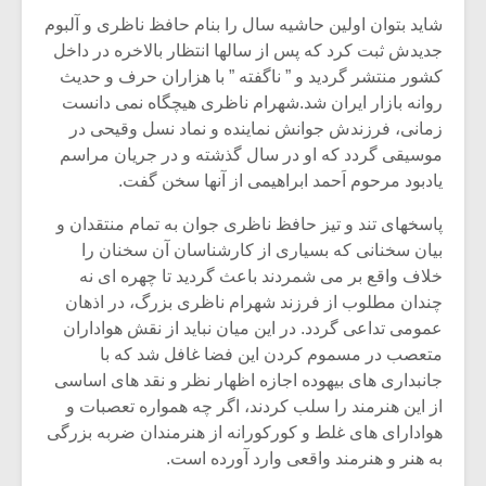
شاید بتوان اولین حاشیه سال را بنام حافظ ناظری و آلبوم
جدیدش ثبت کرد که پس از سالها انتظار بالاخره در داخل
کشور منتشر گردید و ” ناگفته ” با هزاران حرف و حدیث
روانه بازار ایران شد.شهرام ناظری هیچگاه نمی دانست
زمانی، فرزندش جوانش نماینده و نماد نسل وقیحی در
موسیقی گردد که او در سال گذشته و در جریان مراسم
یادبود مرحوم اَحمد ابراهیمی از آنها سخن گفت.
پاسخهای تند و تیز حافظ ناظری جوان به تمام منتقدان و
بیان سخنانی که بسیاری از کارشناسان آن سخنان را
خلاف واقع بر می شمردند باعث گردید تا چهره ای نه
چندان مطلوب از فرزند شهرام ناظری بزرگ، در اذهان
عمومی تداعی گردد. در این میان نباید از نقش هواداران
میکلوش روژا
موریس ژار
متعصب در مسموم کردن این فضا غافل شد که با
جانبداری های بیهوده اجازه اظهار نظر و نقد های اساسی
از این هنرمند را سلب کردند، اگر چه همواره تعصبات و
هوادارای های غلط و کورکورانه از هنرمندان ضربه بزرگی
یادداشتی بر موسیقی
دوره آموزش
به هنر و هنرمند واقعی وارد آورده است.
متن فیلم «متری
موسیقی بر