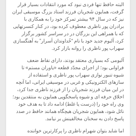
شیش و نیم»
موسیقی فی
البته حافظ تنها فردی نبود که مورد انتقادات بسیار قرار
برگزار می 
گرفت، همایون شَجریان فرزند استاد بزرگ موسیقی ایران
اگر نمی توانی
سکانسی به 
نیز که در سال ۹۴ بیشتر تمرکز خود را به همکاری با
مشهورترین باشی،
موسیقی فیلم 
برادران پور ناظری معطوف کرده بود، در کنار کنسرتهایی
بدنام ترین باش
که با همراهی این بزرگان در در سراسر کشور برگزار
کرد، آلبوم جدید خود با نام “خُداوندان اَسرار” به آهنگسازی
سهراب پور ناظری را روانه بازار کرد.
آلبومی که بسیاری معتقد بودند، دارای نقاط ضعف
فراوانی بود؛ از اجرای مجدّد قطعه «یاوران مستم» تا
شیوه تنبور نوازی سهراب پور ناظری و استفاده از
سازهای الکترونیکی و غربی در موسیقی ایرانی، اما آنچه
در این میان فرزند شجریان را از فرزند ناظری جدا کرد،
اخلاق حرفه ای و شیوه پاسخگویی همایون به منتقدین بود؛
وی راه خود را (درست یا غلط) ادامه داد تا به هدف خود
نائل شود، همایون شجریان هیچگاه همانند حافظ در صدد
پاسخ دادن به سخنان مخالفینش بر نیامد.
اما شاید بتوان شهرام ناظری را پرکارترین خواننده