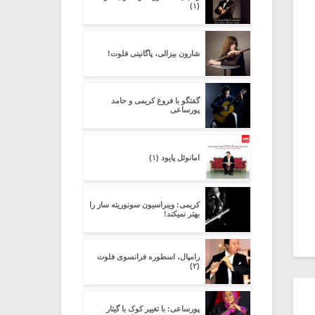
(۱)
شارون بیزالی، پاگانینی فلوت!
گفتگو با فروغ کریمی و حامد
پورساعی
امانوئل پایود (۱)
کریمی: ویبراسیون سونوریته ساز را
بهتر نمیکند!
رامپال، اسطوره فرانسوی فلوت
(۲)
پورساعی: با تغییر کوک با گیتار