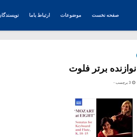
صفحه نخست
موضوعات
ارتباط باما
نویسندگان
وازنده برتر فلوت
3 برچسب -