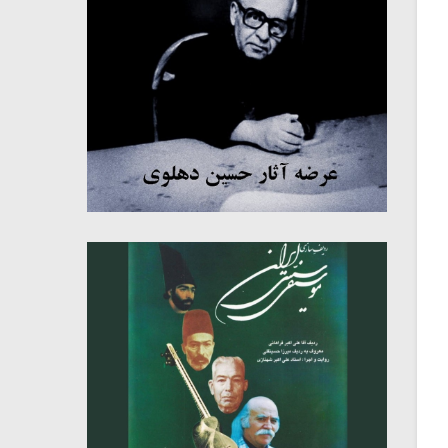
میکلوش روژا
موریس ژار