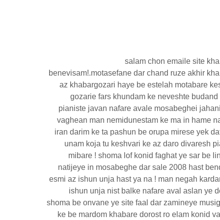
salam chon emaile site kh
benevisam!.motasefane dar chand ruze akhir khab
az khabargozari haye be estelah motabare ke
gozarie fars khundam ke neveshte budand
pianiste javan nafare avale mosabeghei jahani
vaghean man nemidunestam ke ma in hame na
iran darim ke ta pashun be orupa mirese yek da
unam koja tu keshvari ke az daro divaresh pi
mibare ! shoma lof konid faghat ye sar be li
natijeye in mosabeghe dar sale 2008 hast ben
esmi az ishun unja hast ya na ! man negah kard
ishun unja nist balke nafare aval aslan ye do
shoma be onvane ye site faal dar zamineye musigh
ke be mardom khabare dorost ro elam konid va