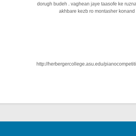
dorugh budeh . vaghean jaye taasofe ke ruzn
akhbare kezb ro montasher konand 
http://herbergercollege.asu.edu/pianocompeti