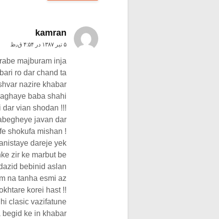
kamran
۵ تیر ۱۳۸۷ در ۴:۵۴ ق٫ظ
arabe majburam inja
ari ro dar chand ta
shvar nazire khabar
 aghaye baba shahi
 dar vian shodan !!!
begheye javan dar
fe shokufa mishan !
anistaye dareje yek
nke zir ke marbut be
dazid bebinid aslan
am na tanha esmi az
khtare korei hast !!
i clasic vazifatune
 begid ke in khabar