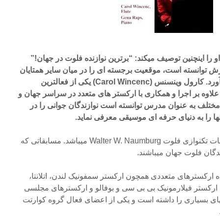
United Press Internationa او را اینچنین توصیف میکند: “برترین نوازنده فلوت در جهان!”
یارش توانسته است، موقعیت برجسته ای را در میان سایر همتایان
خود در عرصه موسیقی بدست آورد. کارول وینسنس (Carol Wincenc) یکی از فعالترین
 علاوه بر اجرا و همکاری با ارکستر های متعدد در سراسر جهان و
مختلف به عنوان مدرس توانسته است نوازندگان جوانی را در
 را به دنیای حرفه ای موسیقی معرفی نماید.
Carol Wincenc نفر اول مسابقات تکنوازی فلوت Walter W. Naumburg میباشد. مسابقاتی که
ندگان فلوت جهان میباشند.
اه ارکسترهای متعددی همچون ارکستر سمفونیک لندن، اتلانتا،
ارکستر فیلارمونیک بی بی سی و بوفالو و ارکسترهای مجلسی
های بسیاری را داشته است و یکی از اعضای فعال گروه کوارتت